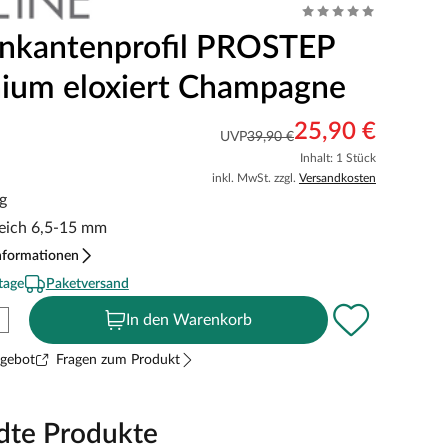
nkantenprofil PROSTEP
ium eloxiert Champagne
25,90 €
UVP
39,90 €
Inhalt: 1 Stück
inkl. MwSt. zzgl.
Versandkosten
g
reich 6,5-15 mm
nformationen
tage
Paketversand
In den Warenkorb
ngebot
Fragen zum Produkt
dte Produkte