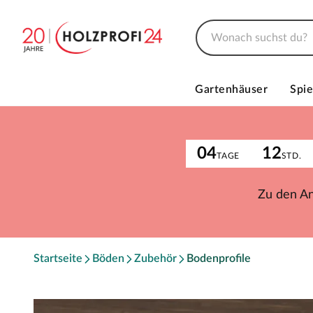
Gartenhäuser
Spie
04
12
TAGE
STD.
Zu den A
Startseite
Böden
Zubehör
Bodenprofile