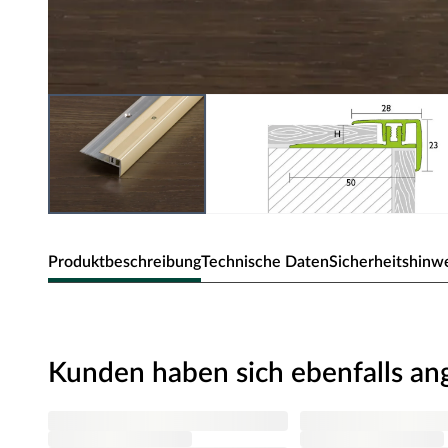
Produktbeschreibung
Technische Daten
Sicherheitshinw
PROSTEP Universal Treppenkantenpro
Kunden haben sich ebenfalls a
Sorgt für saubere, dauerhaft haltbare Treppenkanten
Einschub für Trittstufe
Sicherheit durch gerilltes Deckprofil