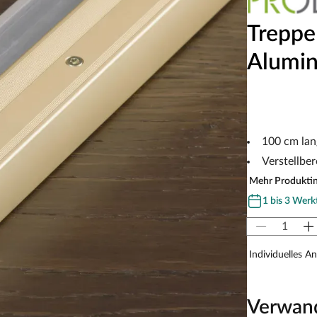
Treppe
Alumin
100 cm lan
Verstellbe
Mehr Produkti
1 bis 3 Werk
Individuelles A
Verwan