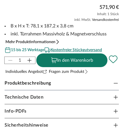
571,90 €
Inhalt: 1 Stück
inkl. MwSt.
Versandkostenfrei
B x H x T: 78,1 x 187,2 x 3,8 cm
inkl. Türrahmen Massivholz & Magnetverschluss
Mehr Produktinformationen
15 bis 25 Werktage
Kostenfreier Stückgutversand
In den Warenkorb
Individuelles Angebot
Fragen zum Produkt
Produktbeschreibung
Technische Daten
KARIBU Türelement mit Isolierglas
Für Selbstbauer oder als Ersatz
Info-PDFs
Wärmegedämmte Holztür mit Isolierglas
Sicherheitshinweise
Türrahmen aus Massivholz