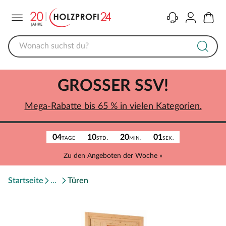
Menü
Kontakt
Konto
Warenk
GROSSER SSV!
Mega-Rabatte bis 65 % in vielen Kategorien.
04
10
20
01
TAGE
STD.
MIN.
SEK.
Zu den Angeboten der Woche »
Startseite
Türen