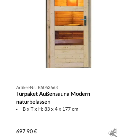
Artikel-Nr.: B5053663
Türpaket Außensauna Modern
naturbelassen
B x T x H: 83 x 4 x 177 cm
697,90 €