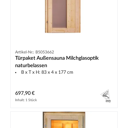
Artikel-Nr.: B5053662
Türpaket Außensauna Milchglasoptik
naturbelassen
B x T x H: 83 x 4 x 177 cm
697,90 €
Inhalt: 1 Stück