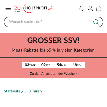
Menü
Kontakt
Konto
Warenk
GROSSER SSV!
Mega-Rabatte bis 65 % in vielen Kategorien.
03
09
54
18
TAGE
STD.
MIN.
SEK.
Zu den Angeboten der Woche »
Startseite
Türen