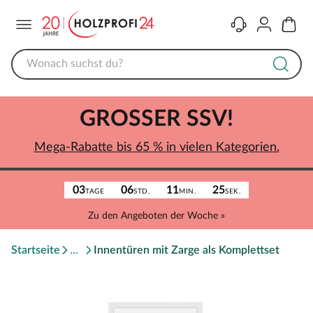
Menü
Kontakt
Konto
Warenk
GROSSER SSV!
Mega-Rabatte bis 65 % in vielen Kategorien.
03
06
11
25
TAGE
STD.
MIN.
SEK.
Zu den Angeboten der Woche »
Startseite
Innentüren mit Zarge als Komplettset