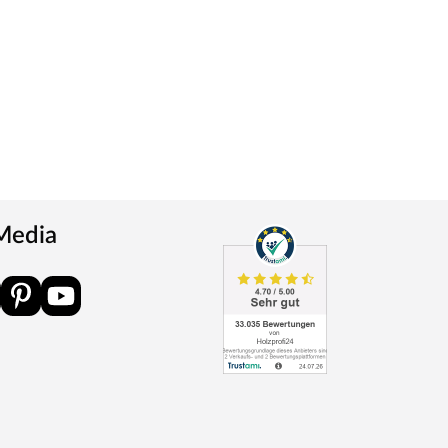
 Media