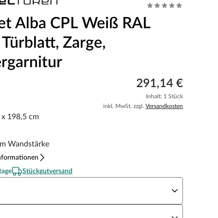
et Alba CPL Weiß RAL
Türblatt, Zarge,
rgarnitur
291,14 €
Inhalt: 1 Stück
inkl. MwSt. zzgl.
Versandkosten
5 x 198,5 cm
m Wandstärke
nformationen
tage
Stückgutversand
eite x Höhe
N Richtung