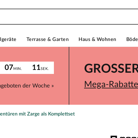
lgeräte
Terrasse & Garten
Haus & Wohnen
Böd
GROSSER 
07
11
MIN.
SEK.
Mega-Rabatte 
ngeboten der Woche »
entüren mit Zarge als Komplettset