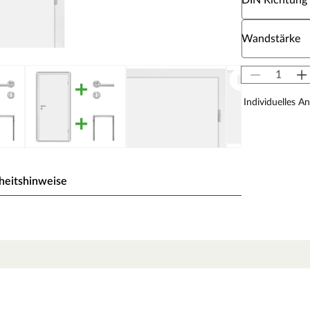
DIN Richtung
Wähle eine W
Wandstärke
Individuelles A
heitshinweise
te.
us Pressure Laminate) genannt. CPL bildet dank der
d Melaminharzen eine extrem widerstandsfähige