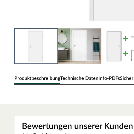
Produktbeschreibung
Technische Daten
Info-PDFs
Sicher
Zimmertür Alba
Klassische Zimmertür in subtiler Holzoptik und Rundkan
Oberfläche - CPL
Bewertungen unserer Kunden
Die Tür besitzt eine Laminatoberfläche, auch CPL (Continio
Kombination aus elektronenstrahlgehärtetem Kunststoff un