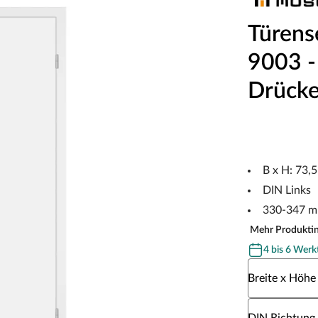
Türens
9003 - 
Drücke
B x H: 73,
DIN Links
330-347 m
Mehr Produkti
4 bis 6 Werk
Wähle eine Br
Breite x Höhe
Wähle eine DI