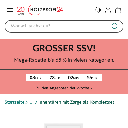
Menü
Kontakt
Konto
Warenk
GROSSER SSV!
Mega-Rabatte bis 65 % in vielen Kategorien.
03
23
02
56
TAGE
STD.
MIN.
SEK.
Zu den Angeboten der Woche »
Startseite
Innentüren mit Zarge als Komplettset