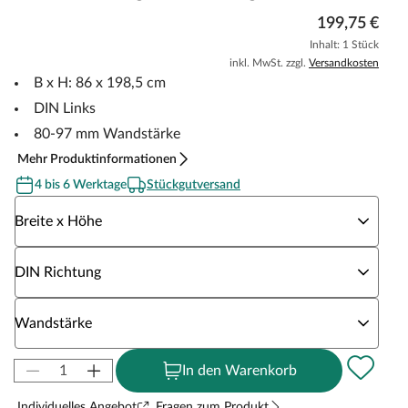
199,75 €
Inhalt: 1 Stück
inkl. MwSt. zzgl.
Versandkosten
B x H: 86 x 198,5 cm
DIN Links
80-97 mm Wandstärke
Mehr Produktinformationen
4 bis 6 Werktage
Stückgutversand
Wähle eine Breite x Höhe
Breite x Höhe
Wähle eine DIN Richtung
DIN Richtung
Wähle eine Wandstärke
Wandstärke
In den Warenkorb
Individuelles Angebot
Fragen zum Produkt