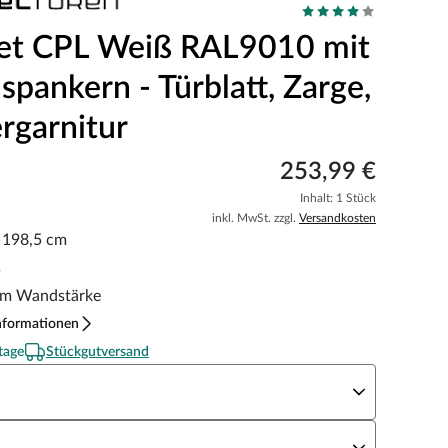
et CPL Weiß RAL9010 mit
spankern - Türblatt, Zarge,
rgarnitur
253,99 €
Inhalt: 1 Stück
inkl. MwSt. zzgl.
Versandkosten
x 198,5 cm
s
m Wandstärke
nformationen
tage
Stückgutversand
eite x Höhe
N Richtung