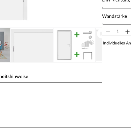
DIN Richtung
Wähle eine W
Wandstärke
Individuelles A
heitshinweise
kern, Rundkante
nte.
us Pressure Laminate) genannt. CPL bildet dank der
d Melaminharzen eine extrem widerstandsfähige