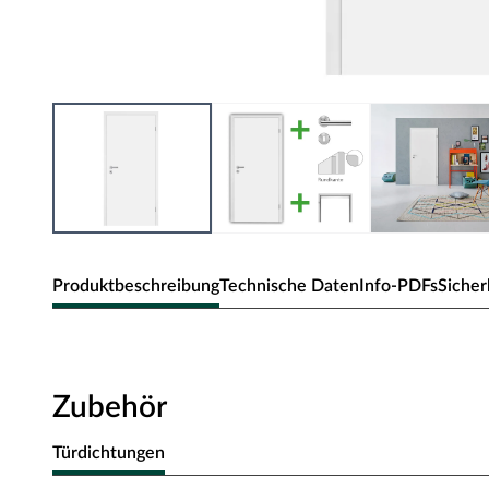
Produktbeschreibung
Technische Daten
Info-PDFs
Sicher
Zimmertür CPL Weiß mit Röhrenspan
Moderne Zimmertür mit Laminatoberfläche und Rundka
Zubehör
Oberfläche - CPL
Türdichtungen
Die Tür besitzt eine Laminatoberfläche, auch CPL (Continio
Kombination aus elektronenstrahlgehärtetem Kunststoff un