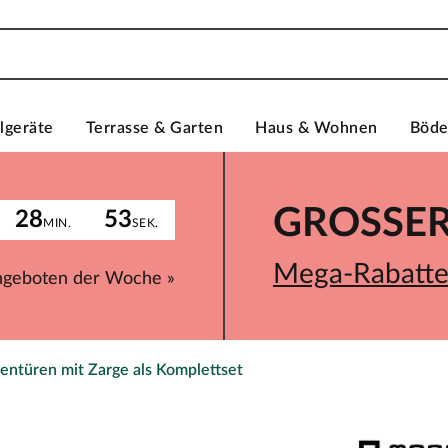
lgeräte
Terrasse & Garten
Haus & Wohnen
Böd
GROSSER 
28
53
MIN.
SEK.
Mega-Rabatte 
ngeboten der Woche »
entüren mit Zarge als Komplettset