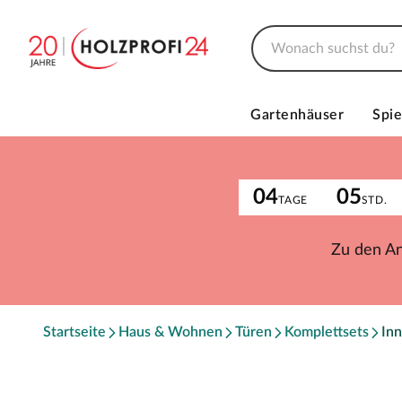
Gartenhäuser
Spie
04
05
TAGE
STD.
Zu den A
Startseite
Haus & Wohnen
Türen
Komplettsets
Inn