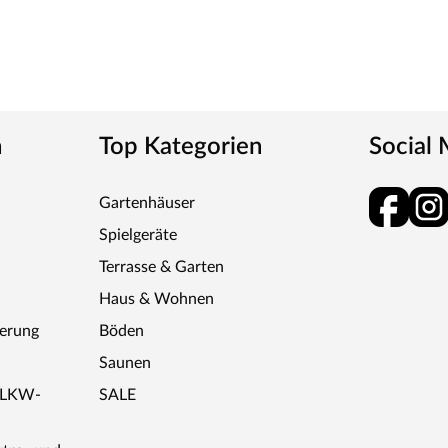
g. Seit 1996 nutzt der Familienbetrieb sein
angreiche Sortiment deckt alle Wünsche ab:
erflächen, Farben und Maserungen. Alle Mosel-
bigkeit durch Dauerfunktionstests geprüft wird.
 Unternehmen. Rohstoffe werden aus nachhaltiger
er ein Heizkraftwerk als Energie zurück in den
n
Top Kategorien
Social
Gartenhäuser
Spielgeräte
Terrasse & Garten
Haus & Wohnen
ferung
Böden
Saunen
r LKW-
SALE