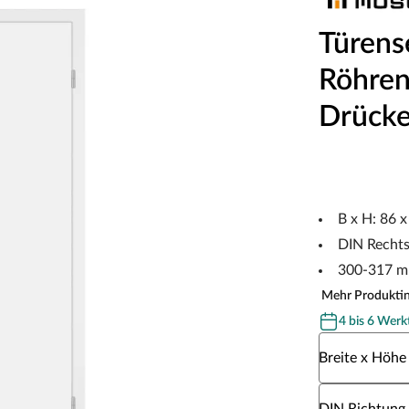
Türens
Röhren
Drücke
B x H: 86 
DIN Recht
300-317 m
Mehr Produkti
4 bis 6 Werk
Wähle eine Br
Breite x Höhe
Wähle eine DI