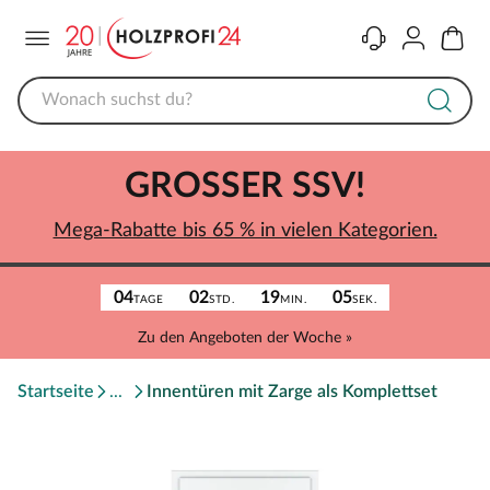
Menü
Kontakt
Konto
Warenk
GROSSER SSV!
Mega-Rabatte bis 65 % in vielen Kategorien.
04
02
19
05
TAGE
STD.
MIN.
SEK.
Zu den Angeboten der Woche »
Startseite
Innentüren mit Zarge als Komplettset