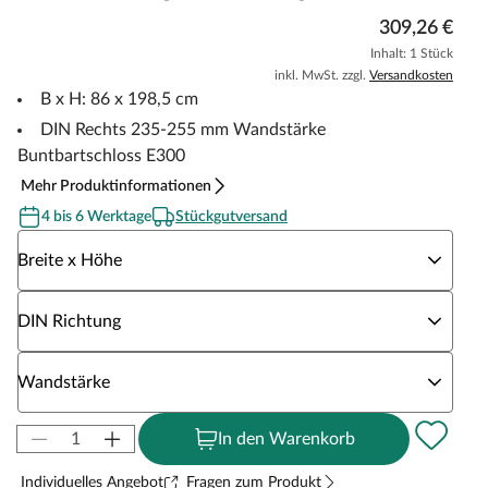
309,26 €
Inhalt: 1 Stück
inkl. MwSt. zzgl.
Versandkosten
B x H: 86 x 198,5 cm
DIN Rechts 235-255 mm Wandstärke
Buntbartschloss E300
Mehr Produktinformationen
4 bis 6 Werktage
Stückgutversand
Wähle eine Breite x Höhe
Breite x Höhe
Wähle eine DIN Richtung
DIN Richtung
Wähle eine Wandstärke
Wandstärke
In den Warenkorb
Individuelles Angebot
Fragen zum Produkt