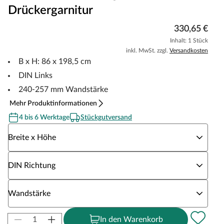
Drückergarnitur
330,65 €
Inhalt: 1 Stück
inkl. MwSt. zzgl.
Versandkosten
B x H: 86 x 198,5 cm
DIN Links
240-257 mm Wandstärke
Mehr Produktinformationen
4 bis 6 Werktage
Stückgutversand
Wähle eine Breite x Höhe
Breite x Höhe
Wähle eine DIN Richtung
DIN Richtung
Wähle eine Wandstärke
Wandstärke
In den Warenkorb