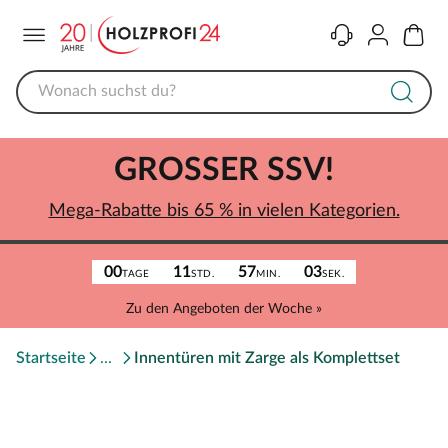
Menü
Kontakt
Konto
Warenk
GROSSER SSV!
Mega-Rabatte bis 65 % in vielen Kategorien.
00
11
57
03
TAGE
STD.
MIN.
SEK.
Zu den Angeboten der Woche »
Startseite
Innentüren mit Zarge als Komplettset