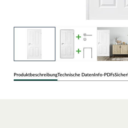
Produktbeschreibung
Technische Daten
Info-PDFs
Sicher
Zimmertür Elegance 04
Klassische Zimmertür mit Weißlack und Rundkante.
Oberfläche - Weißlack
Diese Weißlack-Oberfläche ist im Weißton RAL 9010 (Reinw
der ein weicheres und gedeckteres Weiß ausweist. Durch die