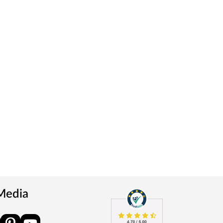
 Media