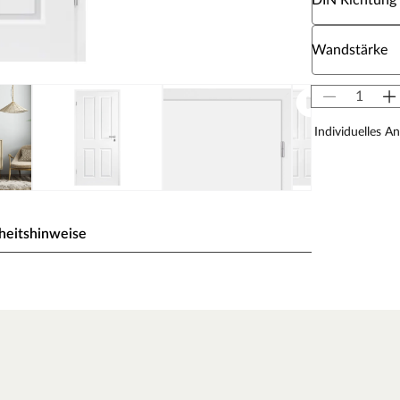
DIN Richtung
Wähle eine W
Wandstärke
Individuelles A
heitshinweise
eiß) gehalten, einem der gebräuchlichsten Weißtöne,
 milde Note des Tons fügt sich die Oberfläche ideal in