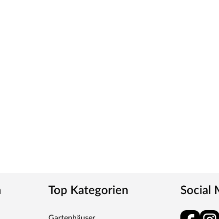
ck wird durch UV-Strahlung gehärtet und ist so sehr
ies verleiht der Tür ein klassisches Aussehen und
tt
m-Griff und runden Klipprosetten, Edelstahl
und Schlüsselabdeckung. Die Rosetten decken nur die
n
Top Kategorien
Social
tet, somit sehr robust und verleiht der Tür ein
Gartenhäuser