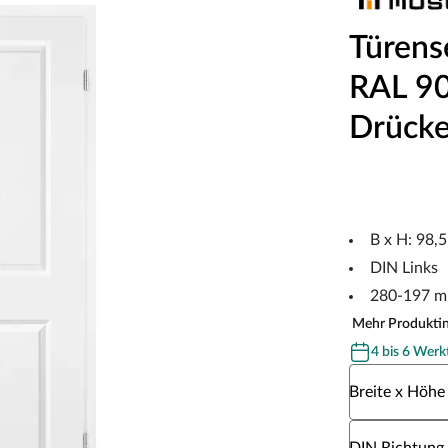
Türens
RAL 901
Drücke
B x H: 98,
DIN Links
280-197 m
Mehr Produkti
4 bis 6 Werk
Wähle eine Br
Breite x Höhe
Wähle eine DI