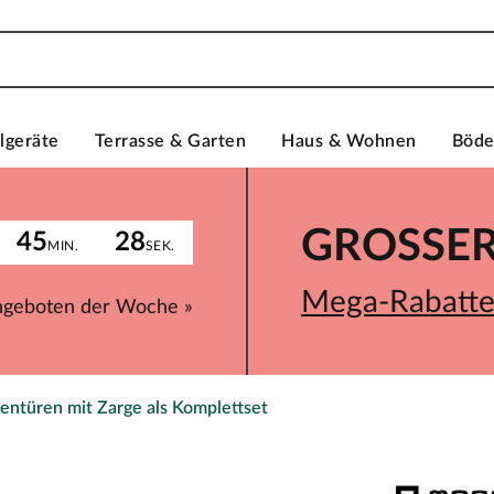
lgeräte
Terrasse & Garten
Haus & Wohnen
Böd
GROSSER 
45
28
MIN.
SEK.
Mega-Rabatte 
ngeboten der Woche »
entüren mit Zarge als Komplettset