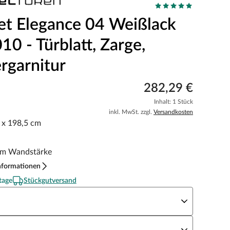
et Elegance 04 Weißlack
0 - Türblatt, Zarge,
rgarnitur
282,29 €
Inhalt: 1 Stück
inkl. MwSt. zzgl.
Versandkosten
5 x 198,5 cm
m Wandstärke
nformationen
tage
Stückgutversand
eite x Höhe
N Richtung