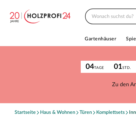
Gartenhäuser
Spie
04
01
TAGE
STD.
Zu den A
Startseite
Haus & Wohnen
Türen
Komplettsets
Inn