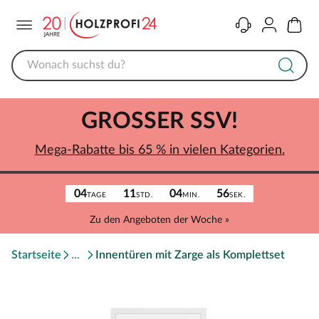
Menü
Kontakt
Konto
Warenk
GROSSER SSV!
Mega-Rabatte bis 65 % in vielen Kategorien.
04
11
04
56
TAGE
STD.
MIN.
SEK.
Zu den Angeboten der Woche »
Startseite
Innentüren mit Zarge als Komplettset