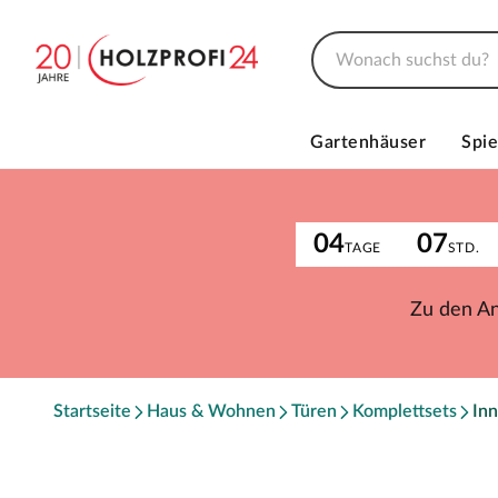
Gartenhäuser
Spie
04
07
TAGE
STD.
Zu den A
Startseite
Haus & Wohnen
Türen
Komplettsets
Inn