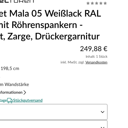
et Mala 05 Weißlack RAL
it Röhrenspankern -
t, Zarge, Drückergarnitur
249,88 €
Inhalt: 1 Stück
inkl. MwSt. zzgl.
Versandkosten
x 198,5 cm
s
m Wandstärke
nformationen
tage
Stückgutversand
eite x Höhe
N Richtung