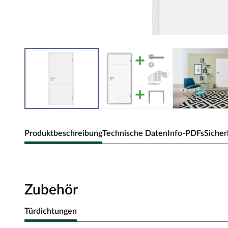
Produktbeschreibung
Technische Daten
Info-PDFs
Sicher
Zimmertür Mala 05 Weißlack
Geradlinig und modern präsentiert sich das Türmodel Ma
Zubehör
eine markante Optik.
Türdichtungen
Oberfläche - Weißlack