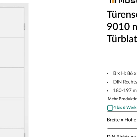
Türens
9010 m
Türblat
B x H: 86 
DIN Recht
180-197 m
Mehr Produkti
4 bis 6 Werk
Wähle eine Br
Breite x Höhe
Wähle eine DI