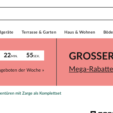
lgeräte
Terrasse & Garten
Haus & Wohnen
Böd
GROSSER 
22
55
MIN.
SEK.
Mega-Rabatte 
ngeboten der Woche »
entüren mit Zarge als Komplettset