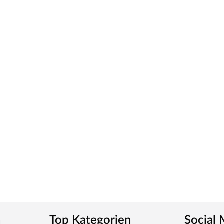
 Gewicht und somit für eine leichtgängige Bedienung.
ür weiße Zimmertüren.
ious Pressure Laminate) genannt, die widerstandsfähig,
von einer herkömmlichen Funieroberfläche zu
für einen fließenden Übergang. Zudem sind diese
tt
m-Griff und runden Klipprosetten, Edelstahl
und Schlüsselabdeckung. Die Rosetten decken nur die
n
Top Kategorien
Social