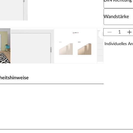
DIN Richtung
Wähle eine W
Wandstärke
Individuelles A
heitshinweise
la. Die vier eingefrästen Querstreifen schaffen