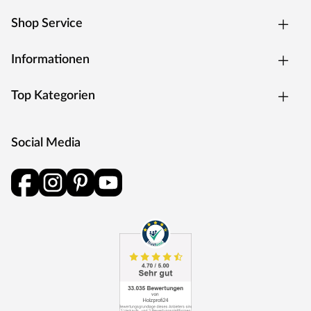
Rosettengarnitur
Eine Drückergarnitur mit geteilter Aufnahme für Drücker-
Shop Service
und Schlüsselabdeckung. Die Rosetten decken nur die
Bereiche um den Drücker bzw. um das Schlüsselloch ab.
Informationen
BB-Verriegelung
Das klassische Standardschloss für Zimmertüren.
Top Kategorien
Oberfläche
Die Garnitur ist mit einer Oberfläche aus Edelstahl
ausgestattet, somit sehr robust und verleiht der Tür ein
Social Media
hochwertiges Aussehen.
MOSEL TÜREN – das sind Qualitätstüren „Made in
Germany“
Die Entwicklung neuer Produktionsverfahren und die
modernste Fertigungsanlage Europas machen das in
Trierweiler ansässige Unternehmen Mosel Türen
einzigartig. Seit 1996 nutzt der Familienbetrieb sein
Expertenwissen, um moderne Türen zu schaffen. Das
umfangreiche Sortiment deckt alle Wünsche ab: