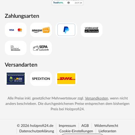
Designtüren, Stiltüren, Holztüren in verschiedensten
Oberflächen, Farben und Maserungen. Alle Mosel-Türen
Zahlungsarten
durchlaufen eine Qualitätskontrolle, in der Langlebigkeit
durch Dauerfunktionstests geprüft wird. Darüber hinaus
spielt Umweltschutz eine große Rolle im Unternehmen.
Rohstoffe werden aus nachhaltiger Waldbewirtschaftung
bezogen, und Holzabfälle fließen über ein Heizkraftwerk
als Energie zurück in den Produktionskreislauf.
Versandarten
Alle Preise inkl. gesetzlicher Mehrwertsteuer zzgl.
Versandkosten
, wenn nicht
anders beschrieben. Die durchgestrichenen Preise entsprechen dem bisherigen
Preis bei
Holzprofi24
.
© 2026 holzprofi24.de
Impressum
AGB
Widerrufsrecht
Datenschutzerklärung
Cookie-Einstellungen
Lieferanten