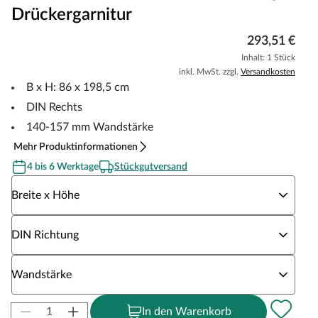
Drückergarnitur
293,51 €
Inhalt: 1 Stück
inkl. MwSt. zzgl.
Versandkosten
B x H: 86 x 198,5 cm
DIN Rechts
140-157 mm Wandstärke
Mehr Produktinformationen
4 bis 6 Werktage
Stückgutversand
Wähle eine Breite x Höhe
Breite x Höhe
Wähle eine DIN Richtung
DIN Richtung
Wähle eine Wandstärke
Wandstärke
In den Warenkorb