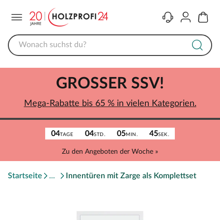
Menü
Kontakt
Konto
Warenk
GROSSER SSV!
Mega-Rabatte bis 65 % in vielen Kategorien.
04
04
05
45
TAGE
STD.
MIN.
SEK.
Zu den Angeboten der Woche »
Startseite
Innentüren mit Zarge als Komplettset