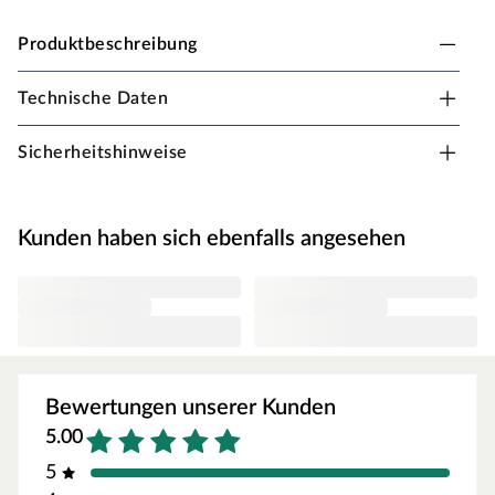
Produktbeschreibung
Technische Daten
PROCOVER Universal Übergangsprofil z.B. für
Laminat und Parkett
Sicherheitshinweise
Schraubbares System aus Aluminium
Höhenverstellbar, für Parkett Erhöhungsteil separat
Kunden haben sich ebenfalls angesehen
erhältlich
Schrauben schließen bündig ab
Einfache Verlegung
Bewertungen unserer Kunden
5.00
5