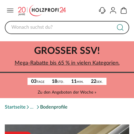
Menü
Kontakt
Konto
Warenk
GROSSER SSV!
Mega-Rabatte bis 65 % in vielen Kategorien.
03
18
11
22
TAGE
STD.
MIN.
SEK.
Zu den Angeboten der Woche »
Startseite
Bodenprofile