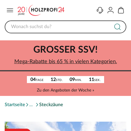
Menü
Kontakt
Konto
Warenk
GROSSER SSV!
Mega-Rabatte bis 65 % in vielen Kategorien.
04
12
09
11
TAGE
STD.
MIN.
SEK.
Zu den Angeboten der Woche »
Startseite
Steckzäune