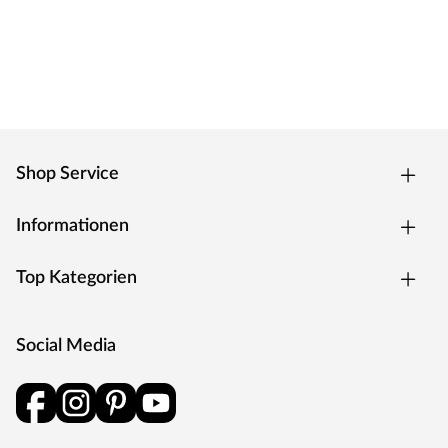
Bitte beachten: Bei naturfaserverstärkten
Holzwerkstoffen wie WPC sind Farbunterschiede völlig
typisch und können produktions- und chargenbedingt
schwanken.
Pflege
Auch ein WPC-Zaun kann durch Verwitterung und UV-
Shop Service
Strahlung vergrauen bzw. seine Farbe verändern. Mit
einem pigmentierten Pflege- oder Schutzmittel kann die
Informationen
Farbqualität des WPC-Zauns erhalten und vor
Vergrauung geschützt werden. Wasserflecken oder
Top Kategorien
Schmutzränder können durch Lignin, einen im Holz
enthaltenen natürlichen Inhaltsstoff, entstehen. Da
WPC/BPC immer einen Holzanteil besitzt, kann das
Social Media
Lignin durch Regenwasser zum Vorschein kommen. In der
Regel verblassen diese Lignin-Spuren durch UV-
Strahlung im Sonnenlicht oder werden mit dem Regen
ausgewaschen.