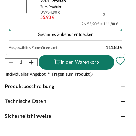
WPC Pfosten
Zum Produkt
UVP
64,90 €
55,90 €
2 x 55,90 € =
111,80 €
Gesamtes Zubehör entdecken
111,80 €
Ausgewähltes Zubehör gesamt
In den Warenkorb
Individuelles Angebot
Fragen zum Produkt
Produktbeschreibung
Technische Daten
WPC Sichtschutzzaun Anthrazit 178x183 cm - für
Steckzaun
Sicherheitshinweise
SYSTEM bietet viele Möglichkeiten, deinen Sichtschutz
mit dauerhaften und pflegeleichten Elementen zu
gestalten. Das Zaunfeld-Set besteht aus einzelnen