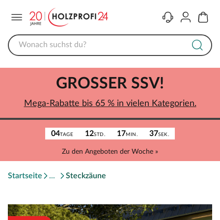
Menü
Kontakt
Konto
Warenk
GROSSER SSV!
Mega-Rabatte bis 65 % in vielen Kategorien.
04
12
17
37
TAGE
STD.
MIN.
SEK.
Zu den Angeboten der Woche »
Startseite
Steckzäune