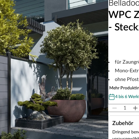
WPC Z
- Stec
für Zaungr
Mono-Extr
ohne Pfos
Mehr Produkti
4 bis 6 Werk
Zubehör
Dringend benö