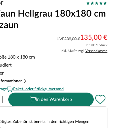
aun Hellgrau 180x180 cm
kzaun
135,00 €
UVP
239,00 €
Inhalt: 1 Stück
inkl. MwSt. zzgl.
Versandkosten
öße 180 x 180 cm
udiert
ten
nformationen
tage
Paket- oder Stückgutversand
In den Warenkorb
tigtes Zubehör ist bereits in den richtigen Mengen