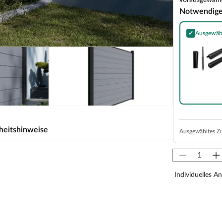
vorausgewählt
Notwendig
✓
Ausgewäh
WPC Zaunpfost
heitshinweise
Ausgewähltes Z
eckzaun
Individuelles A
d Haltbarkeit in modernem Design – der
s-Verhältnis.
le in einem speziellen Extrusionsverfahren
 entsteht eine homogene Struktur mit einer