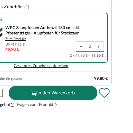
.
es Zubehör
(1)
lt
en Anthrazit 180 cm inkl. Pfostenträger - Alupfosten für Steckzaun
WPC Zaunpfosten Anthrazit 180 cm inkl.
Pfostenträger - Alupfosten für Steckzaun
Zum Produkt
UVP
67,95 €
49,90 €
2 x 49,90 € =
99,80 €
Gesamtes Zubehör entdecken
99,80 €
ubehör gesamt
In den Warenkorb
ngebot
Fragen zum Produkt