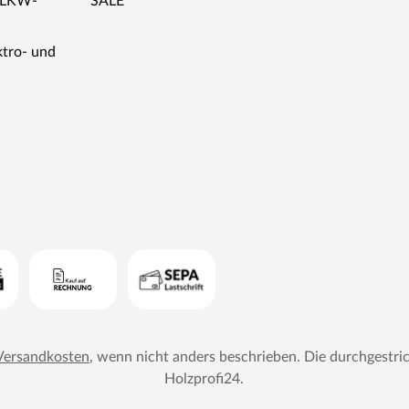
r LKW-
SALE
ktro- und
Versandkosten
, wenn nicht anders beschrieben. Die durchgestri
Holzprofi24
.