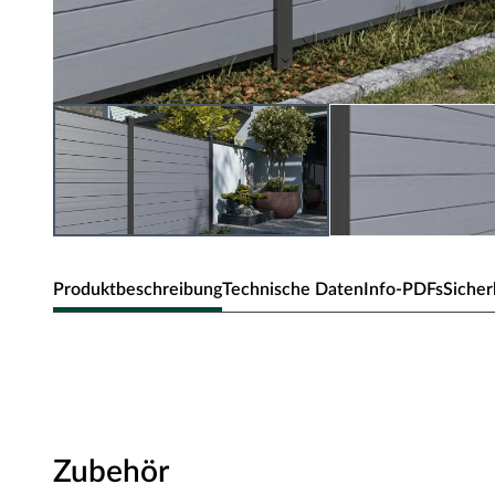
Produktbeschreibung
Technische Daten
Info-PDFs
Sicher
WPC Zaun Hellgrau 180x180 cm - St
Der WPC-Sichtschutzzaun überzeugt durch Stabilität un
Steckzaun als Blickfang mit unschlagbarem Preis-Leistung
Bei mono-extrudierten WPC-Zäunen werden die Zaunprofi
Zubehör
gefertigt und durchgängig in der Masse gefärbt. Dadurch