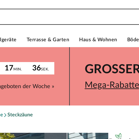
lgeräte
Terrasse & Garten
Haus & Wohnen
Böd
GROSSER 
17
36
MIN.
SEK.
Mega-Rabatte 
ngeboten der Woche »
ne
Steckzäune