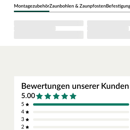
natürlichen Optik, die echtem Rohholz täuschend ähnlich s
Montagezubehör
Zaunbohlen & Zaunpfosten
Befestigun
hohe Formstabilität sowie Widerstandsfähigkeit gegenü
Bitte beachten: Bei diesem Produkt handelt es sich ledi
Passende Zaunpfosten sowie Abschlussleiste (optional a
werden.
Steckzaun – individuell in Höhe und Breite anpassbar
Der Zaun wird als Bausatz bestehend aus Bohlen und Befest
werden einfach in die passenden Pfosten gesteckt. Höhe un
angepasst und zugeschnitten werden. Die Bestandteile des S
können beliebig kombiniert werden.
Langlebiges Material
WPC ist eine Mischung aus Naturfasern und Kunststoff, die 
Bewertungen unserer Kunden
pflegeleicht ist. Es lässt sich bequem mit einem Lappen und
Holzwerkstoffen wie WPC sind Farbunterschiede völlig typ
5.00
schwanken.
5
Einfache Pflege
4
Auch ein WPC-Zaun kann durch Verwitterung und UV-Strahl
3
pigmentierten Pflege- oder Schutzmittel kann die Farbqual
geschützt werden.
2