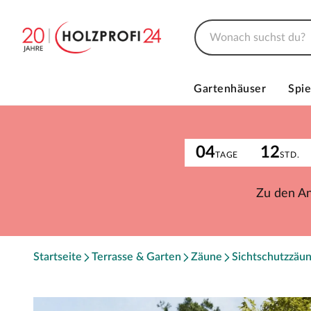
Gartenhäuser
Spie
04
12
TAGE
STD.
Zu den A
Startseite
Terrasse & Garten
Zäune
Sichtschutzzäu