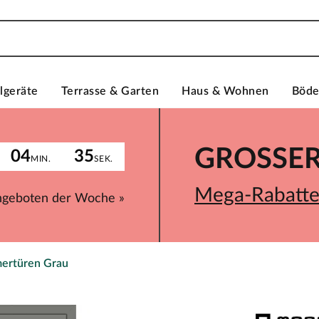
lgeräte
Terrasse & Garten
Haus & Wohnen
Böd
GROSSER 
04
35
MIN.
SEK.
Mega-Rabatte 
ngeboten der Woche »
ertüren Grau