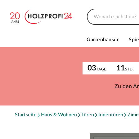
Gartenhäuser
Spie
03
11
TAGE
STD.
Zu den A
Startseite
Haus & Wohnen
Türen
Innentüren
Zimm