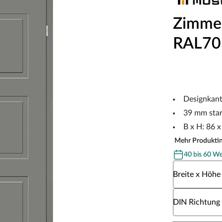
Zimmer
RAL70
Designkan
39 mm sta
B x H: 86 
Mehr Produkti
40 bis 60 W
Wähle eine Br
Breite x Höhe
Wähle eine DI
DIN Richtung