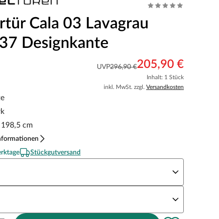
tür Cala 03 Lavagrau
37 Designkante
205,90 €
UVP
296,90 €
Inhalt: 1 Stück
inkl. MwSt. zzgl.
Versandkosten
te
rk
x 198,5 cm
nformationen
erktage
Stückgutversand
eite x Höhe
N Richtung