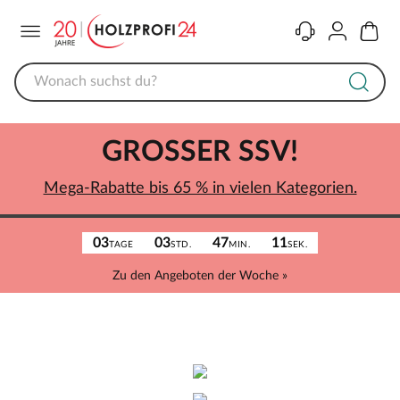
Menü
Kontakt
Konto
Warenk
GROSSER SSV!
Mega-Rabatte bis 65 % in vielen Kategorien.
03
03
47
11
TAGE
STD.
MIN.
SEK.
Zu den Angeboten der Woche »