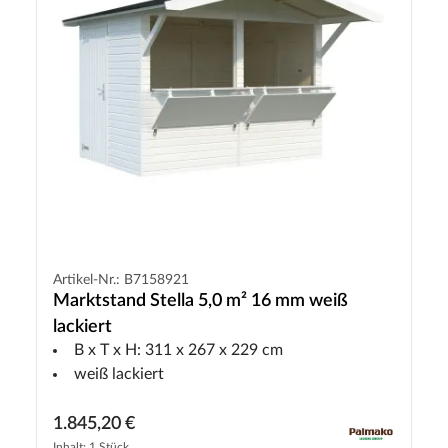
Artikel-Nr.: B7158921
Marktstand Stella 5,0 m² 16 mm weiß
lackiert
B x T x H: 311 x 267 x 229 cm
weiß lackiert
1.845,20 €
Inhalt: 1 Stück