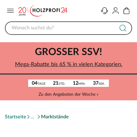
Menü
Kontakt
Konto
Warenk
GROSSER SSV!
Mega-Rabatte bis 65 % in vielen Kategorien.
04
21
12
37
TAGE
STD.
MIN.
SEK.
Zu den Angeboten der Woche »
Startseite
Marktstände