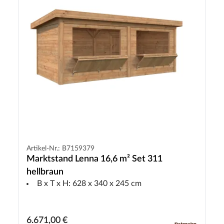
Artikel-Nr.: B7159379
Marktstand Lenna 16,6 m² Set 311
hellbraun
B x T x H: 628 x 340 x 245 cm
6.671,00 €