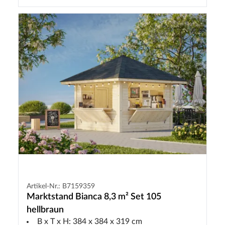
Artikel-Nr.: B7159359
Marktstand Bianca 8,3 m² Set 105
hellbraun
B x T x H: 384 x 384 x 319 cm