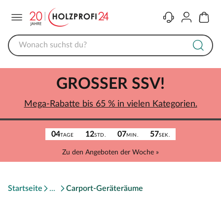
Menü
Kontakt
Konto
Warenk
GROSSER SSV!
Mega-Rabatte bis 65 % in vielen Kategorien.
04
12
07
57
TAGE
STD.
MIN.
SEK.
Zu den Angeboten der Woche »
Startseite
Carport-Geräteräume