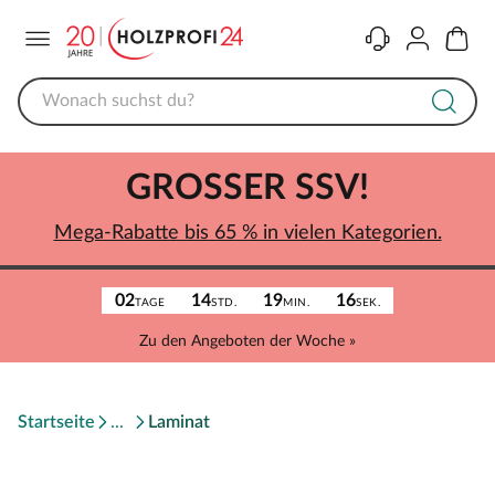
Menü
Kontakt
Konto
Warenk
GROSSER SSV!
Mega-Rabatte bis 65 % in vielen Kategorien.
02
14
19
16
TAGE
STD.
MIN.
SEK.
Zu den Angeboten der Woche »
Startseite
Laminat