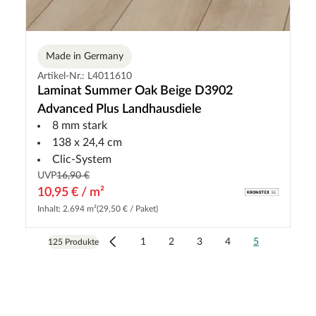
Made in Germany
Artikel-Nr.: L4011610
Laminat Summer Oak Beige D3902
Advanced Plus Landhausdiele
8 mm stark
138 x 24,4 cm
Clic-System
UVP
16,90 €
10,95 € / m²
Inhalt: 2.694 m²
(29,50 € / Paket)
1
2
3
4
5
125 Produkte