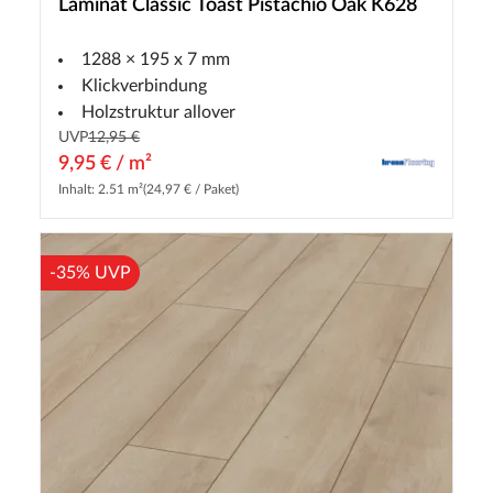
Laminat Classic Toast Pistachio Oak K628
1288 × 195 x 7 mm
Klickverbindung
Holzstruktur allover
UVP
12,95 €
9,95 € / m²
Inhalt: 2.51 m²
(24,97 € / Paket)
-35% UVP