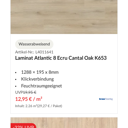
Wasserabweisend
Artikel-Nr.: L4011641
Laminat Atlantic 8 Ecru Cantal Oak K653
1288 × 195 x 8mm
Klickverbindung
Feuchtraumgeeignet
UVP
19,95 €
12,95 € / m²
Inhalt: 2.26 m²
(29,27 € / Paket)
-32% UVP