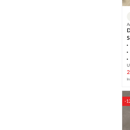
A
D
S
L
U
2
In
-1