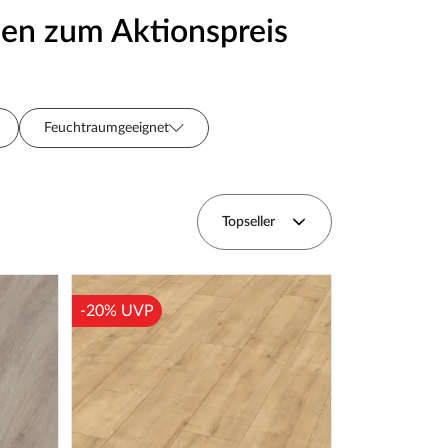
den zum Aktionspreis
Feuchtraumgeeignet
Preis
t
Topseller
-20% UVP