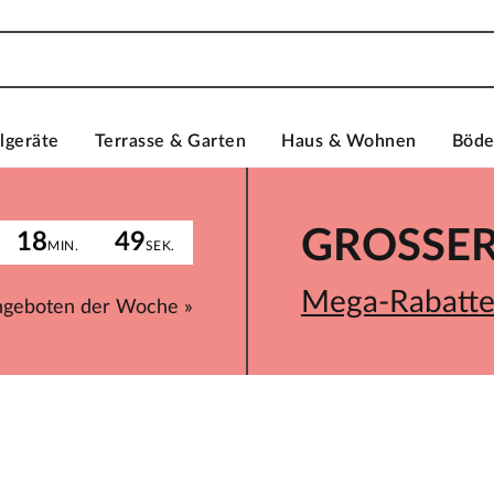
lgeräte
Terrasse & Garten
Haus & Wohnen
Böd
GROSSER 
18
49
MIN.
SEK.
Mega-Rabatte 
ngeboten der Woche »