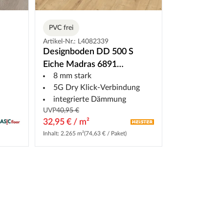
PVC frei
Artikel-Nr.: L4082339
Designboden DD 500 S
Eiche Madras 6891
8 mm stark
Landhausdiele
5G Dry Klick-Verbindung
integrierte Dämmung
UVP
40,95 €
32,95 € / m²
Inhalt: 2.265 m²
(74,63 € / Paket)