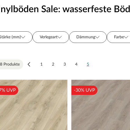
inylböden Sale: wasserfeste Bö
Stärke (mm)
Verlegeart
Dämmung
Farbe
Dekor
Verlegeoptik
Farbton
Sortiment
Fase/Fuge
Breite (cm)
Hersteller
Nutzschich
8 Produkte
1
2
3
4
5
7% UVP
-30% UVP