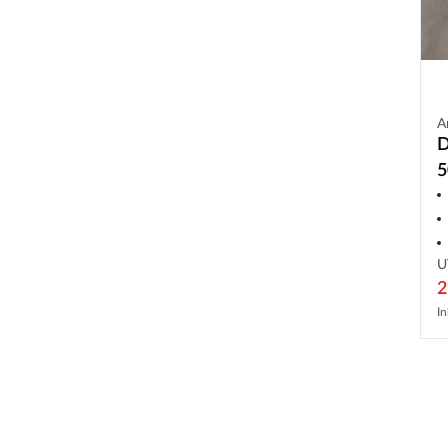
A
D
5
F
U
2
In