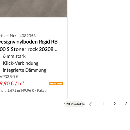
rtikel-Nr.: L4082353
esignvinylboden Rigid RB
00 S Stoner rock 20208
6 mm stark
liese
Klick-Verbindung
integrierte Dämmung
VP
33,90 €
9,90 € / m²
halt: 1.671 m²
(49,96 € / Paket)
1
2
3
198 Produkte