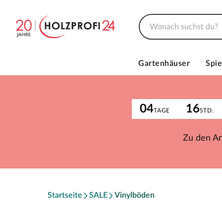
Gartenhäuser
Spie
04
16
TAGE
STD.
Zu den A
Startseite
SALE
Vinylböden