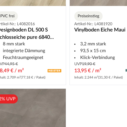
PVC frei
Preiseinstieg
rtikel-Nr.: L4082016
Artikel-Nr.: L4081920
esignboden DL 500 S
Vinylboden Eiche Maui
chlosseiche pure 6840
8 mm stark
3,2 mm stark
andhausdiele
integrierte Dämmung
93,5 x 15 cm
Feuchtraumgeeignet
Klick-Verbindung
VP
44,95 €
UVP
19,90 €
8,49 € / m²
13,95 € / m²
halt: 2.709 m²
(77,18 € / Paket)
Inhalt: 2.244 m²
(31,30 € / Paket)
2% UVP