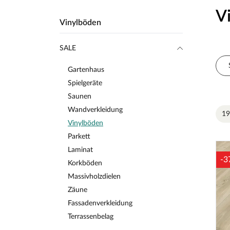
V
Vinylböden
SALE
Gartenhaus
Spielgeräte
Saunen
Wandverkleidung
19
Vinylböden
Parkett
Laminat
-3
Korkböden
Massivholzdielen
Zäune
Fassadenverkleidung
Terrassenbelag