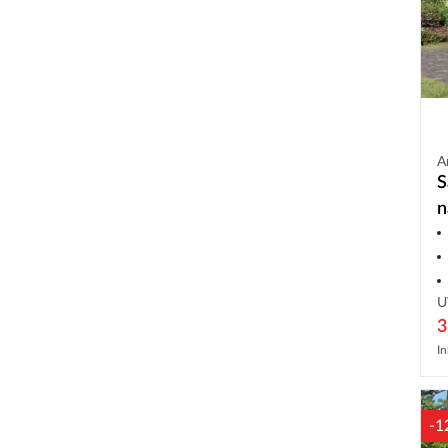
A
S
n
U
3
In
-1