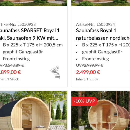
rtikel-Nr.: L5050938
Artikel-Nr.: L5050934
aunafass SPARSET Royal 1
Saunafass Royal 1
nkl. Saunaofen 9 KW mit
naturbelassen nordisch
B x 225 x T 175 x H 200,5 cm
B x 225 x T 175 x H 20
nterner Steuerung
Fichte
graphit Ganzglastür
graphit Ganzglastür
Fronteinstieg
Fronteinstieg
VP
3.543,89 €
UVP
2.999,99 €
.899,00 €
2.499,00 €
halt: 1 Stück
Inhalt: 1 Stück
-10% UVP