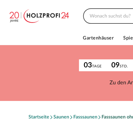
Gartenhäuser
Spie
03
09
TAGE
STD.
Zu den A
Startseite
Saunen
Fasssaunen
Fasssaunen oh