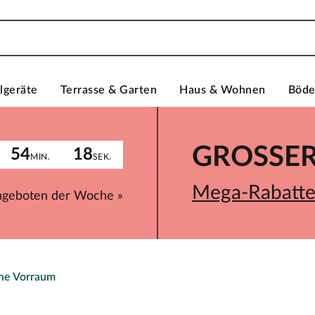
lgeräte
Terrasse & Garten
Haus & Wohnen
Böd
GROSSER 
54
18
MIN.
SEK.
Mega-Rabatte 
ngeboten der Woche »
ne Vorraum