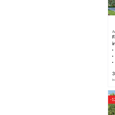
A
F
i
S
3
In
-1