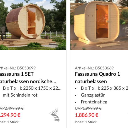
rtikel-Nr.: B5053699
Artikel-Nr.: B5053669
asssauna 1 SET
Fasssauna Quadro 1
aturbelassen nordische
naturbelassen
B x T x H: 2250 x 1750 x 2290 mm
B x T x H: 225 x 385 x 22
ichte
mit Schindeln rot
Ganzglastür
Fronteinstieg
VP
2.499,99 €
UVP
1.999,99 €
.294,90 €
1.886,90 €
halt: 1 Stück
Inhalt: 1 Stück