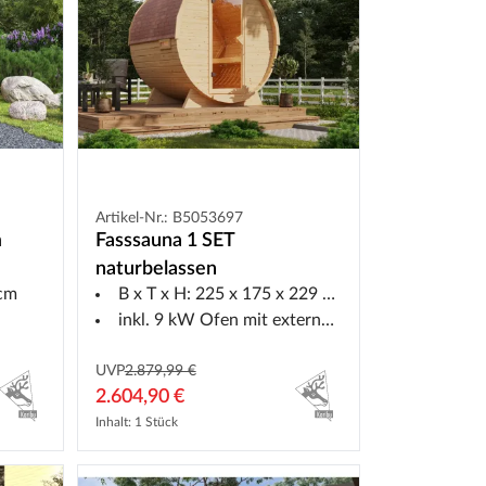
Artikel-Nr.: B5053697
m
Fasssauna 1 SET
naturbelassen
 cm
B x T x H: 225 x 175 x 229 cm
inkl. 9 kW Ofen mit externer Steuerung
UVP
2.879,99 €
2.604,90 €
Inhalt: 1 Stück