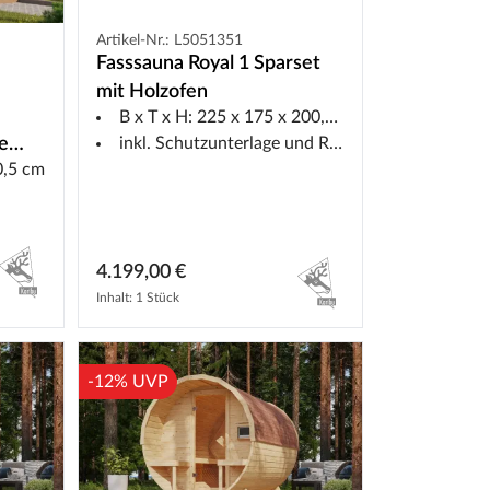
Artikel-Nr.: L5051351
Fasssauna Royal 1 Sparset
mit Holzofen
B x T x H: 225 x 175 x 200,5 cm
inkl. Schutzunterlage und Rauchabzug
e
0,5 cm
4.199,00 €
Inhalt: 1 Stück
-12% UVP