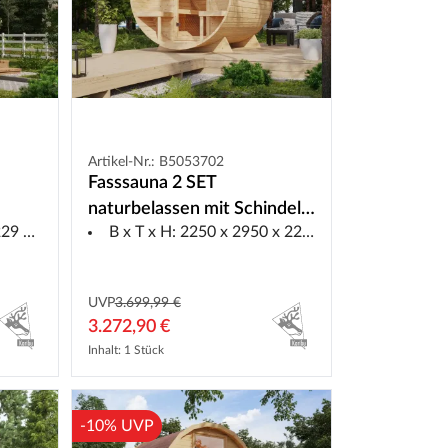
Artikel-Nr.: B5053702
Fasssauna 2 SET
naturbelassen mit Schindeln
9 cm
B x T x H: 2250 x 2950 x 2290 mm
rot
UVP
3.699,99 €
3.272,90 €
Inhalt: 1 Stück
-10% UVP