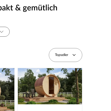
akt & gemütlich
Fenster
Serie
Topseller