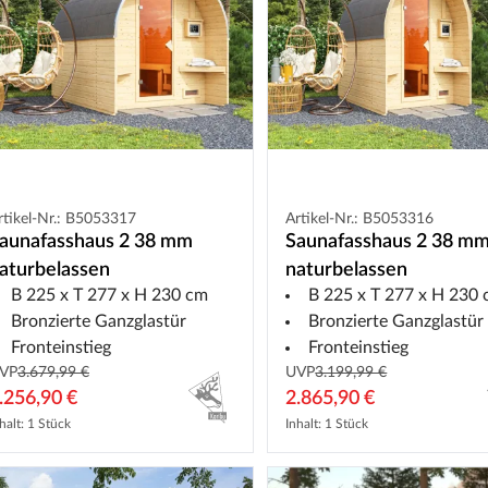
rtikel-Nr.: B5053317
Artikel-Nr.: B5053316
aunafasshaus 2 38 mm
Saunafasshaus 2 38 m
aturbelassen
naturbelassen
B 225 x T 277 x H 230 cm
B 225 x T 277 x H 230
Bronzierte Ganzglastür
Bronzierte Ganzglastür
Fronteinstieg
Fronteinstieg
VP
3.679,99 €
UVP
3.199,99 €
.256,90 €
2.865,90 €
halt: 1 Stück
Inhalt: 1 Stück