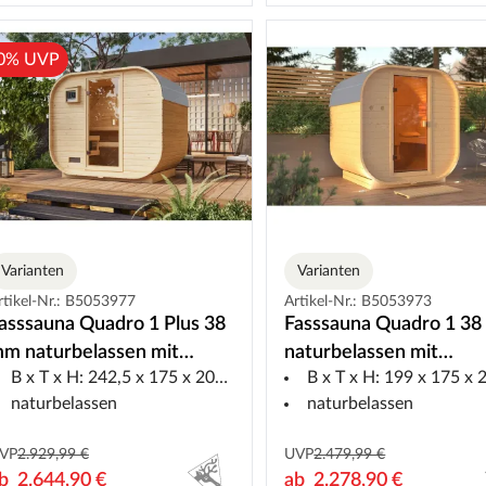
0% UVP
Varianten
Varianten
rtikel-Nr.: B5053977
Artikel-Nr.: B5053973
asssauna Quadro 1 Plus 38
Fasssauna Quadro 1 3
m naturbelassen mit
naturbelassen mit
B x T x H: 242,5 x 175 x 205 cm
B x T x H: 199 x 175 x 20
ronzierter Ganzglastür
bronzierter Ganzglastü
naturbelassen
naturbelassen
VP
2.929,99 €
UVP
2.479,99 €
ab
2.644,90 €
ab
2.278,90 €