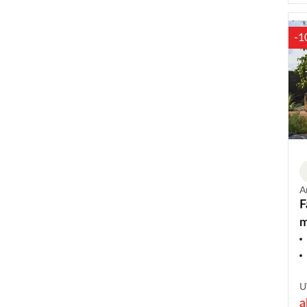
-1
A
F
m
b
U