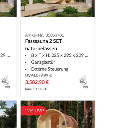
Artikel-Nr.: B5053701
Fasssauna 2 SET
naturbelassen
9 cm
B x T x H: 225 x 295 x 229 cm
Ganzglastür
Externe Steuerung
UVP
4.079,99 €
3.582,90 €
Inhalt: 1 Stück
-12% UVP