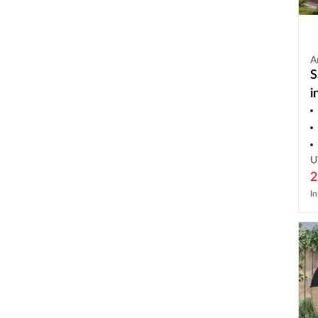
A
S
i
i
U
2
In