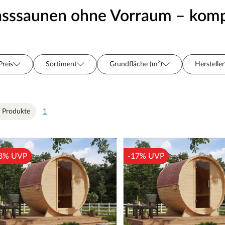
asssaunen ohne Vorraum – komp
Preis
Sortiment
Grundfläche (m²)
Hersteller
Oberflächenbehandlung
Fußboden
Personenanzahl
Bauweise
Saunaofen
Vorraum
Steuerung
 Produkte
1
8% UVP
-17% UVP