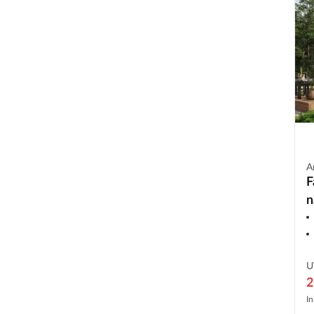
A
F
n
F
U
2
In