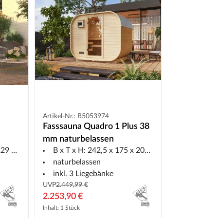
Artikel-Nr.: B5053974
Fasssauna Quadro 1 Plus 38
mm naturbelassen
9 cm
B x T x H: 242,5 x 175 x 205 cm
naturbelassen
inkl. 3 Liegebänke
UVP
2.449,99 €
2.253,90 €
Inhalt: 1 Stück