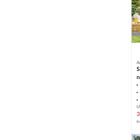
A
S
n
U
3
In