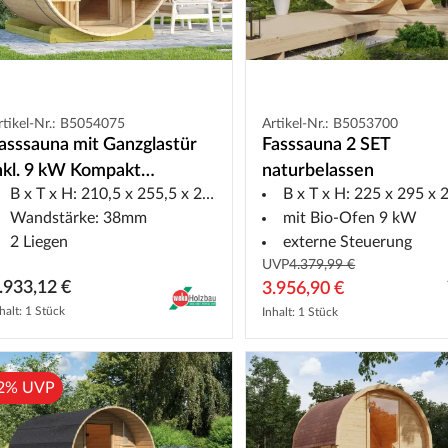
rtikel-Nr.: B5054075
Artikel-Nr.: B5053700
asssauna mit Ganzglastür
Fasssauna 2 SET
nkl. 9 kW Kompakt
naturbelassen
B x T x H: 210,5 x 255,5 x 217,5 cm
B x T x H: 225 x 295 x 22
aunaofen Naturbelassen
Wandstärke: 38mm
mit Bio-Ofen 9 kW
2 Liegen
externe Steuerung
UVP
4.379,99 €
.933,12 €
3.956,90 €
halt: 1 Stück
Inhalt: 1 Stück
2% UVP