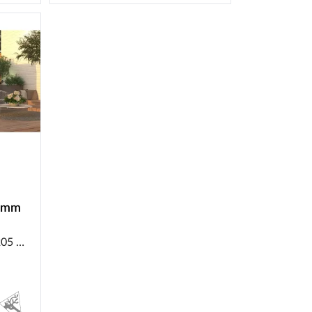
8 mm
5 cm
r