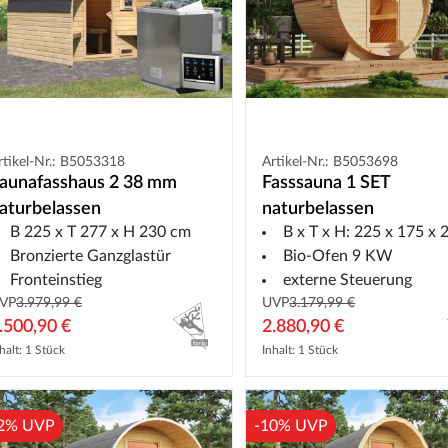
rtikel-Nr.: B5053318
Artikel-Nr.: B5053698
aunafasshaus 2 38 mm
Fasssauna 1 SET
aturbelassen
naturbelassen
B 225 x T 277 x H 230 cm
B x T x H: 225 x 175 x 22
Bronzierte Ganzglastür
Bio-Ofen 9 KW
Fronteinstieg
externe Steuerung
VP
3.979,99 €
UVP
3.179,99 €
.500,90 €
2.880,90 €
halt: 1 Stück
Inhalt: 1 Stück
2% UVP
-10% UVP