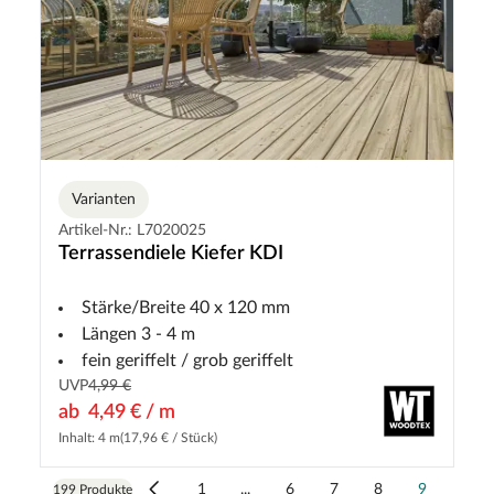
Varianten
Artikel-Nr.: L7020025
Terrassendiele Kiefer KDI
Stärke/Breite 40 x 120 mm
Längen 3 - 4 m
fein geriffelt / grob geriffelt
UVP
4,99 €
ab
4,49 € / m
Inhalt: 4 m
(17,96 € / Stück)
1
...
6
7
8
9
199 Produkte