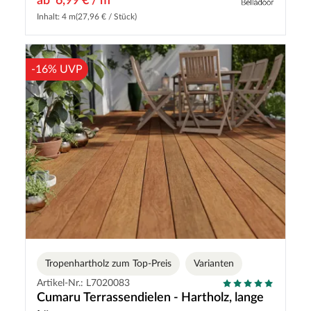
ab
6,99 € / m
Inhalt: 4 m
(27,96 € / Stück)
-16% UVP
Tropenhartholz zum Top-Preis
Varianten
Artikel-Nr.: L7020083
Cumaru Terrassendielen - Hartholz, lange