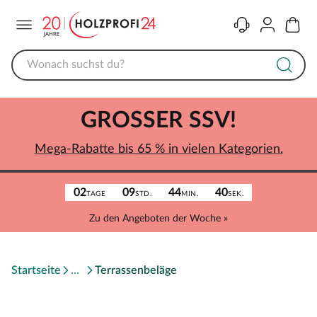
Menü
Kontakt
Konto
Warenk
GROSSER SSV!
Mega-Rabatte bis 65 % in vielen Kategorien.
02
09
44
40
TAGE
STD.
MIN.
SEK.
Zu den Angeboten der Woche »
Startseite
Terrassenbeläge