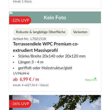
Inhalt: 1 Stück
-22% UVP
Robuste & langlebige Oberfläche
Varianten
Artikel-Nr.: L7021518
Terrassendiele WPC Premium co-
extrudiert Massivprofil
Stärke/Breite 20x140 oder 20x120 mm
Längen 3 - 4 m
geriffelt oder Holzstruktur/glatt
UVP
8,99 €
ab
6,99 € / m
Inhalt: 4 m
(27,96 € / Stück)
-36% UVP