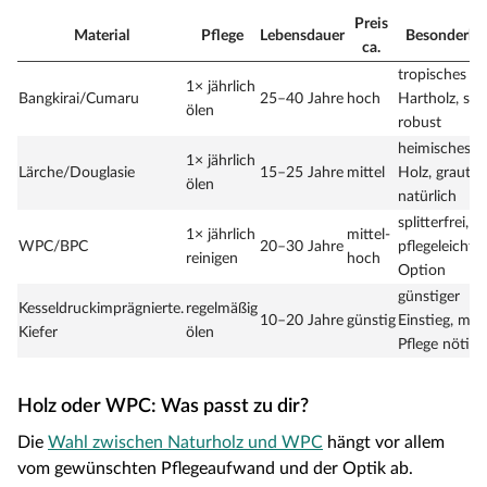
Preis
Material
Pflege
Lebensdauer
Besonderhei
ca.
tropisches
1× jährlich
Bangkirai/Cumaru
25–40 Jahre
hoch
Hartholz, seh
ölen
robust
heimisches
1× jährlich
Lärche/Douglasie
15–25 Jahre
mittel
Holz, graut
ölen
natürlich
splitterfrei,
1× jährlich
mittel-
WPC/BPC
20–30 Jahre
pflegeleichte
reinigen
hoch
Option
günstiger
Kesseldruckimprägnierte.
regelmäßig
10–20 Jahre
günstig
Einstieg, meh
Kiefer
ölen
Pflege nötig
Holz oder WPC: Was passt zu dir?
Die
Wahl zwischen Naturholz und WPC
hängt vor allem
vom gewünschten Pflegeaufwand und der Optik ab.