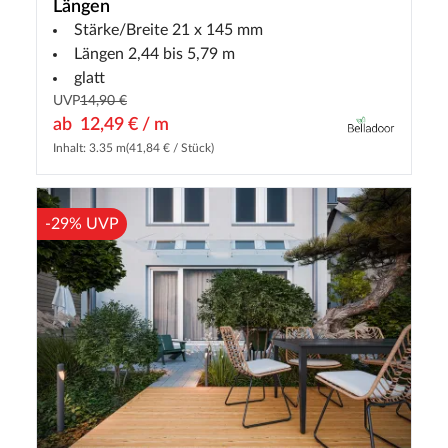
Längen
Stärke/Breite 21 x 145 mm
Längen 2,44 bis 5,79 m
glatt
UVP
14,90 €
ab
12,49 € / m
Inhalt: 3.35 m
(41,84 € / Stück)
-29% UVP