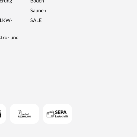
ferung
Böden
Saunen
r LKW-
SALE
ktro- und