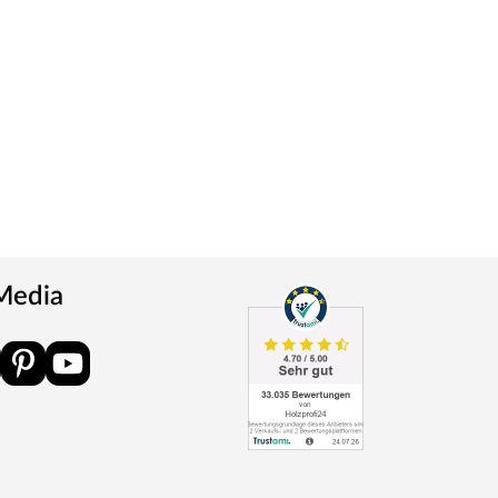
 Media