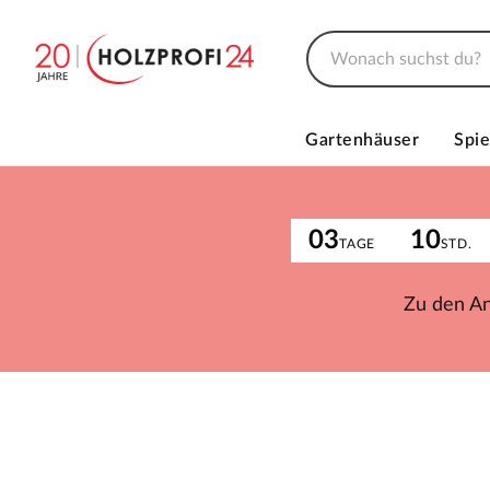
Gartenhäuser
Spie
03
10
TAGE
STD.
Zu den A