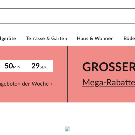
lgeräte
Terrasse & Garten
Haus & Wohnen
Böd
GROSSER 
50
29
MIN.
SEK.
Mega-Rabatte 
ngeboten der Woche »