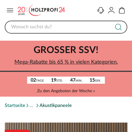
Menü
Kontakt
Konto
Warenk
GROSSER SSV!
Mega-Rabatte bis 65 % in vielen Kategorien.
02
19
47
15
TAGE
STD.
MIN.
SEK.
Zu den Angeboten der Woche »
Startseite
Akustikpaneele