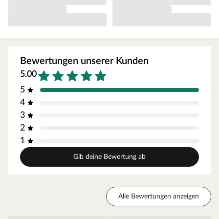
Feuchträume geeignet)
Trägerplatte aus recyceltem, schallabsorbierenden
Polyester
Mit Furnier aus astfreiem Echtholz belegte Lamellen aus
MDF
Bewertungen unserer Kunden
Die Lamellen sind 25 mm breit und haben einen Abstand
5.00
von 15 mm
5
Die Beplankung einer kompletten Zimmerwand mit
4
Akustikpaneelen (22 mm) bewirkt eine Schallreduktion um
3
ca. 25%, abhängig von weiteren Faktoren*
2
Montage
1
Die Akustikpaneele werden als ganze Platten geliefert,
Gib deine Bewertung ab
was die Montage denkbar einfach macht. Die Platten
können im Handumdrehen an Wänden oder
Zimmerdecken montiert werden.
Alle Bewertungen anzeigen