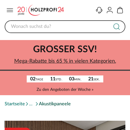
Menü
Kontakt
Konto
Warenk
GROSSER SSV!
Mega-Rabatte bis 65 % in vielen Kategorien.
02
11
03
21
TAGE
STD.
MIN.
SEK.
Zu den Angeboten der Woche »
Startseite
Akustikpaneele