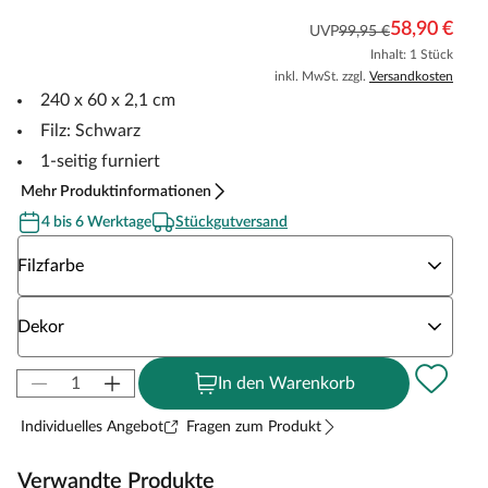
58,90 €
UVP
99,95 €
Inhalt: 1 Stück
inkl. MwSt. zzgl.
Versandkosten
240 x 60 x 2,1 cm
Filz: Schwarz
1-seitig furniert
Mehr Produktinformationen
4 bis 6 Werktage
Stückgutversand
Wähle eine Filzfarbe
Filzfarbe
Wähle eine Dekor
Dekor
In den Warenkorb
Individuelles Angebot
Fragen zum Produkt
Verwandte Produkte