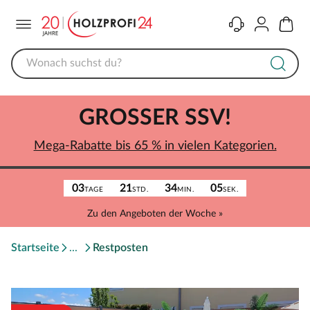
Menü
Kontakt
Konto
Warenk
GROSSER SSV!
Mega-Rabatte bis 65 % in vielen Kategorien.
03
21
34
05
TAGE
STD.
MIN.
SEK.
Zu den Angeboten der Woche »
Startseite
Restposten