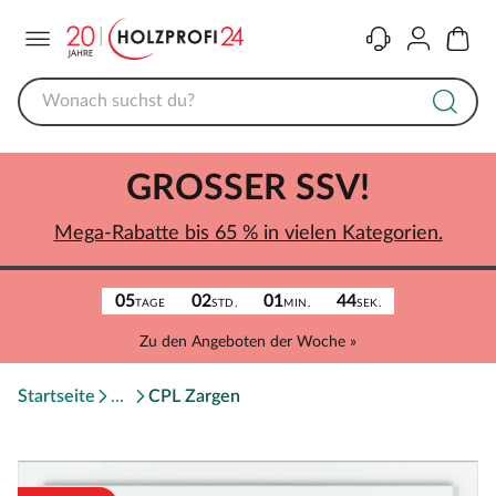
Menü
Kontakt
Konto
Warenk
GROSSER SSV!
Mega-Rabatte bis 65 % in vielen Kategorien.
05
02
01
44
TAGE
STD.
MIN.
SEK.
Zu den Angeboten der Woche »
Startseite
CPL Zargen