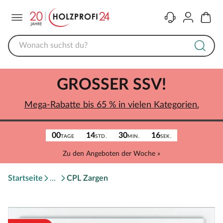
Menü
Kontakt
Konto
Warenk
GROSSER SSV!
Mega-Rabatte bis 65 % in vielen Kategorien.
00
14
30
16
TAGE
STD.
MIN.
SEK.
Zu den Angeboten der Woche »
Startseite
CPL Zargen