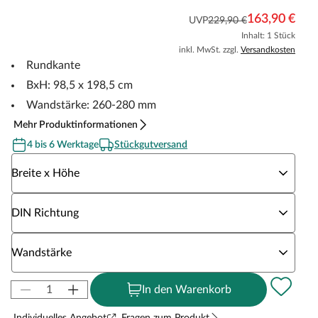
163,90 €
UVP
229,90 €
Inhalt: 1 Stück
inkl. MwSt. zzgl.
Versandkosten
Rundkante
BxH: 98,5 x 198,5 cm
Wandstärke: 260-280 mm
Mehr Produktinformationen
4 bis 6 Werktage
Stückgutversand
Wähle eine Breite x Höhe
Breite x Höhe
Wähle eine DIN Richtung
DIN Richtung
Wähle eine Wandstärke
Wandstärke
In den Warenkorb
Individuelles Angebot
Fragen zum Produkt