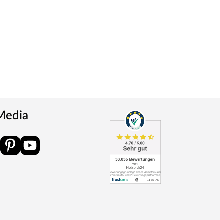
 Media