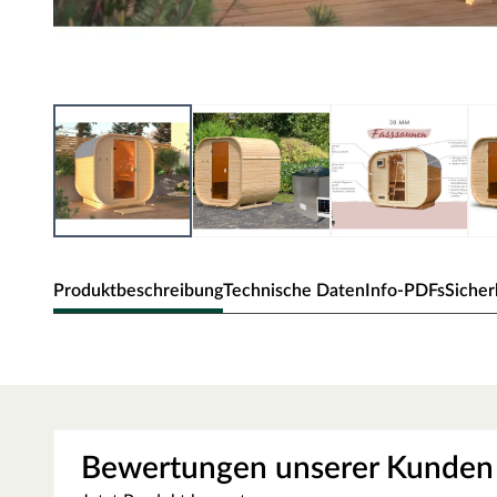
Produktbeschreibung
Technische Daten
Info-PDFs
Sicher
KARIBU Fasssauna Quadro 1 38 
KW Ofen und ext. Steuerung
Fasssaunen ziehen mit ihrer außergewöhnlichen Optik nich
Bewertungen unserer Kunden
hervorragende technische Eigenschaften. Die runde Form 