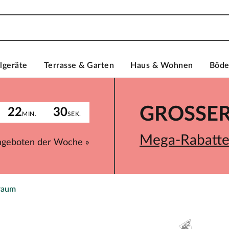
lgeräte
Terrasse & Garten
Haus & Wohnen
Böd
GROSSER 
22
30
MIN.
SEK.
Mega-Rabatte 
ngeboten der Woche »
raum