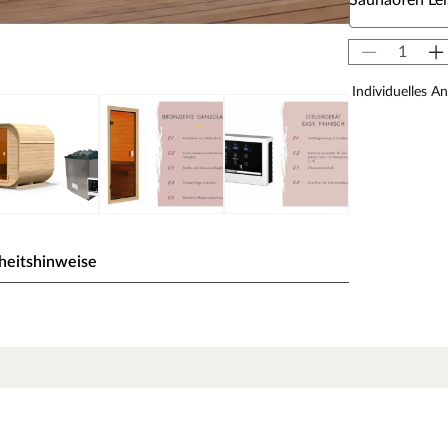
Saunaofen Lei
Individuelles A
heitshinweise
mm naturbelassen mit 9
t nur alle Blicke auf sich, sondern bieten auch
ermöglicht eine optimale Luft- und