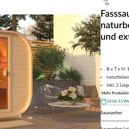
Fasssa
naturb
und ex
B x T x H:
naturbelas
inkl. 2 Lie
Mehr Produkti
10 bis 15 W
Wähle eine S
Saunaofen
Wähle eine Sa