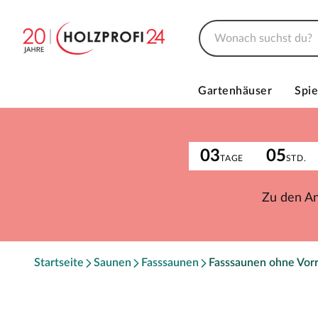
Gartenhäuser
Spie
03
05
TAGE
STD.
Zu den A
Startseite
Saunen
Fasssaunen
Fasssaunen ohne Vor