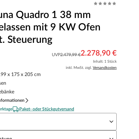
una Quadro 1 38 mm
elassen mit 9 KW Ofen
t. Steuerung
2.278,90 €
UVP
2.479,99 €
Inhalt: 1 Stück
inkl. MwSt. zzgl.
Versandkosten
 199 x 175 x 205 cm
sen
gebänke
nformationen
erktage
Paket- oder Stückgutversand
aunaofen
unaofen Leistung