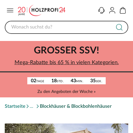
Menü
Kontakt
Konto
Warenk
GROSSER SSV!
Mega-Rabatte bis 65 % in vielen Kategorien.
02
18
43
35
TAGE
STD.
MIN.
SEK.
Zu den Angeboten der Woche »
Startseite
Blockhäuser & Blockbohlenhäuser