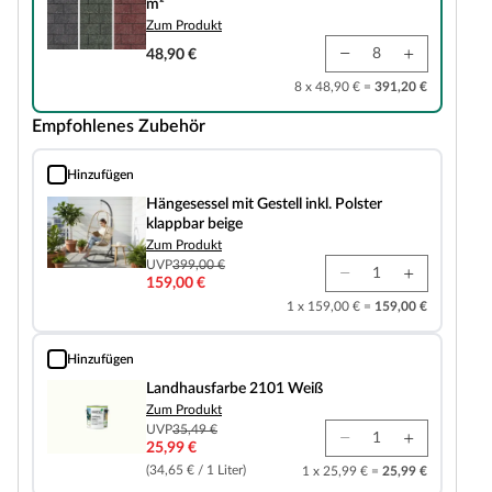
m²
Zum Produkt
48,90 €
8 x 48,90 € =
391,20 €
Empfohlenes Zubehör
Hinzufügen
Hängesessel mit Gestell inkl. Polster klappbar beige
Hängesessel mit Gestell inkl. Polster
klappbar beige
Zum Produkt
UVP
399,00 €
159,00 €
1 x 159,00 € =
159,00 €
Hinzufügen
Landhausfarbe 2101 Weiß
Landhausfarbe 2101 Weiß
Zum Produkt
UVP
35,49 €
25,99 €
(34,65 € / 1 Liter)
1 x 25,99 € =
25,99 €