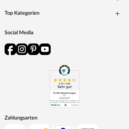
Dachkonstruktion
Top Kategorien
Bewährt, praktisch und preiswert – das Satteldach ist der
Klassiker unter den Dachformen. Mit seinen zwei sanft
abfallenden Schrägen lässt dieses Dach das Regenwasser
Social Media
leicht abfließen und bietet somit weniger Angriffsfläche für
Regen und Schnee. Dadurch muss das Satteldach auch
weniger häufig gewartet werden, wie beispielsweise das
Flach- oder das Pultdach. Außerdem schützen die weiten
Dachüberstände die Konstruktion auch die Wände vor
Witterungseinflüssen.
Die Dachkonstruktion: 19 mm starkes Massivholzdach
aus gehobelten Nut- und Federbrettern.
Die Schneelast bei diesem Gartenhaus ist relativ gering, d.
h. das Gewicht, das auf das Dach des Gartenhauses
einwirkt, sollte nicht zu hoch sein und 75 kg/m² nicht
überschreiten. Daher ist das Gartenhaus auch nur für
Regionen der Schneelastzonen 1 und 1a mit wenig
Zahlungsarten
Schneefall geeignet (u. a. Mittelrheintal, Niederrheinische
Tiefebene). Bei Bedarf kann aber eine sogenannte