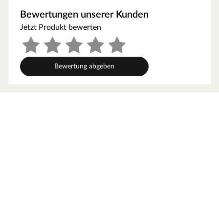
Als der Klassiker unter den Gartenhäusern verfügt ein
Bewertungen unserer Kunden
Blockbohlenhaus über eine sehr robuste Bauweise,
Jetzt Produkt bewerten
gepaart mit einer besonderen, natürlichen Ästhetik.
Dabei orientiert sich die Bohlenbauweise an der
traditionellen Blockhütte. Die Wände setzen sich aus
vorgefertigten Holzbohlen zusammen, die dank einer
Bewertung abgeben
Nut- und Feder-Verbindung ohne größere
Anstrengungen aufeinander gesteckt werden können.
Damit ist ein einfacher und schneller Auf- und Abbau
garantiert. An der Kopfseite des Gartenhauses sorgt die
charakteristische Verkämmung (spezielle Einkerbungen
im Holz) nicht nur für eine schöne Optik, sondern hält
das ganze Konstrukt auch zusammen und macht es
absolut wind- und wetterfest.
Fenster- und Türposition in der Front ist variabel
montierbar: Für eine individuelle Gestaltung können Tür
und Fenster in der Front flexibel montiert werden.
Wandstärke