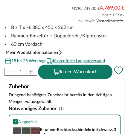
4.769,00 €
UVP
5.249,00 €
Inhalt: 1 Stück
inkl. MwSt.
Versandkostenfrei
B x T x H: 380 x 450 x 262 cm
Rahmen-Einzeltür + Doppeldreh-/Kippfenster
60 cm Vordach
Mehr Produktinformationen
15 bis 25 Werktage
Kostenfreier Langgutversand
In den Warenkorb
Zubehör
Dringend benötigtes Zubehör ist bereits in den richtigen
Mengen vorausgewählt.
Notwendiges Zubehör
(1)
✓
Ausgewählt
Bitumen-Rechteckschindeln in Schwarz, 3 m²
Bitumen-Rechteckschindeln in Schwarz, 3