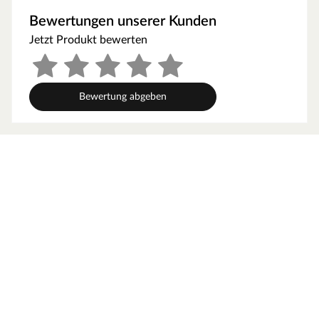
Als der Klassiker unter den Gartenhäusern verfügt ein
Bewertungen unserer Kunden
Blockbohlenhaus über eine sehr robuste Bauweise,
Jetzt Produkt bewerten
gepaart mit einer besonderen, natürlichen Ästhetik.
Dabei orientiert sich die Bohlenbauweise an der
traditionellen Blockhütte. Die Wände setzen sich aus
vorgefertigten Holzbohlen zusammen, die dank einer
Bewertung abgeben
Nut- und Feder-Verbindung ohne größere
Anstrengungen aufeinander gesteckt werden können.
Damit ist ein einfacher und schneller Auf- und Abbau
garantiert. An der Kopfseite des Gartenhauses sorgt die
charakteristische Verkämmung (spezielle Einkerbungen
im Holz) nicht nur für eine schöne Optik, sondern hält
das ganze Konstrukt auch zusammen und macht es
absolut wind- und wetterfest.
Fenster- und Türposition in der Front ist variabel
montierbar: Für eine individuelle Gestaltung können Tür
und Fenster in der Front flexibel montiert werden.
Wandstärke