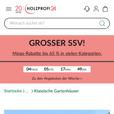
Menü
Kontakt
Konto
Warenk
GROSSER SSV!
Mega-Rabatte bis 65 % in vielen Kategorien.
04
05
17
49
TAGE
STD.
MIN.
SEK.
Zu den Angeboten der Woche »
Startseite
Klassische Gartenhäuser