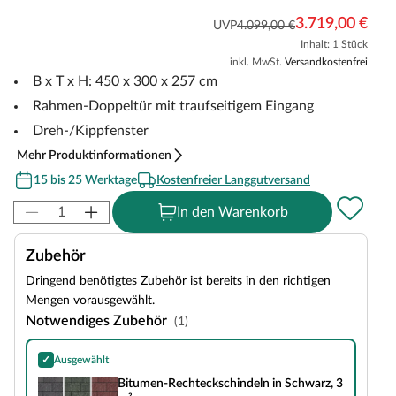
3.719,00 €
UVP
4.099,00 €
Inhalt: 1 Stück
inkl. MwSt.
Versandkostenfrei
B x T x H: 450 x 300 x 257 cm
Rahmen-Doppeltür mit traufseitigem Eingang
Dreh-/Kippfenster
Mehr Produktinformationen
15 bis 25 Werktage
Kostenfreier Langgutversand
In den Warenkorb
Zubehör
Dringend benötigtes Zubehör ist bereits in den richtigen
Mengen vorausgewählt.
Notwendiges Zubehör
(1)
✓
Ausgewählt
Bitumen-Rechteckschindeln in Schwarz, 3 m²
Bitumen-Rechteckschindeln in Schwarz, 3