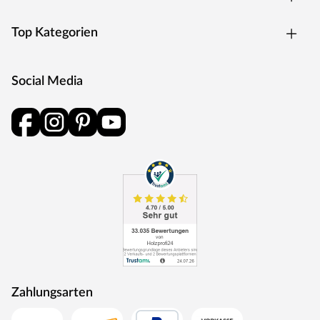
zeitloses Aussehen. Außerdem ermöglicht Dir das
unbehandelte Holz, das Äußere des Gartenhauses ganz
Top Kategorien
nach Deinen eigenen Wünschen zu gestalten.
Dachkonstruktion
Social Media
Bewährt, praktisch und preiswert – das Satteldach ist der
Klassiker unter den Dachformen. Mit seinen zwei sanft
abfallenden Schrägen lässt dieses Dach das Regenwasser
leicht abfließen und bietet somit weniger Angriffsfläche für
Regen und Schnee. Dadurch muss das Satteldach auch
weniger häufig gewartet werden, wie beispielsweise das
Flach- oder das Pultdach. Außerdem schützen die weiten
Dachüberstände die Konstruktion auch die Wände vor
Witterungseinflüssen.
Die Dachkonstruktion: 19 mm starkes Massivholzdach
aus gehobelten Nut- und Federbrettern.
Die Schneelast bei diesem Gartenhaus ist relativ gering, d.
h. das Gewicht, das auf das Dach des Gartenhauses
Zahlungsarten
einwirkt, sollte nicht zu hoch sein und 75 kg/m² nicht
überschreiten. Daher ist das Gartenhaus auch nur für