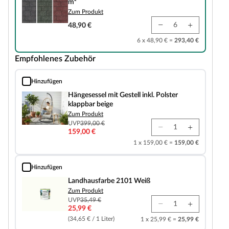
m²
Zum Produkt
48,90 €
6 x 48,90 € =
293,40 €
Empfohlenes Zubehör
Hinzufügen
Hängesessel mit Gestell inkl. Polster klappbar beige
Hängesessel mit Gestell inkl. Polster
klappbar beige
Zum Produkt
UVP
399,00 €
159,00 €
1 x 159,00 € =
159,00 €
Hinzufügen
Landhausfarbe 2101 Weiß
Landhausfarbe 2101 Weiß
Zum Produkt
UVP
35,49 €
25,99 €
(34,65 € / 1 Liter)
1 x 25,99 € =
25,99 €