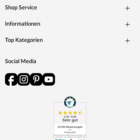
Dachkonstruktion
Shop Service
Bewährt, praktisch und preiswert – das Satteldach ist der
Klassiker unter den Dachformen. Mit seinen zwei sanft
Informationen
abfallenden Schrägen lässt dieses Dach das Regenwasser
leicht abfließen und bietet somit weniger Angriffsfläche für
Top Kategorien
Regen und Schnee. Dadurch muss das Satteldach auch
weniger häufig gewartet werden, wie beispielsweise das
Flach- oder das Pultdach. Außerdem schützen die weiten
Dachüberstände die Konstruktion auch die Wände vor
Social Media
Witterungseinflüssen.
Die Dachkonstruktion: 19 mm starke Dachbretter.
Der Dachbelag wird nicht mitgeliefert. Für dieses
Gartenhaus empfehlen wir Dachschindeln: 6 Pakete
(optional erhältlich)
Das Gartenhaus zeichnet sich mit 90 kg/m² durch seine
gute Schneelast aus. Das Dach kann einiges an Gewicht
tragen und hält auch den einen oder anderen Schneefall,
wie es etwa für die Schneelastzonen 2 und 2a typisch ist,
ohne Probleme aus. Regionen sind hier beispielsweise der
Hochschwarzwald, die Rhön und das Sauerland. Bei sehr