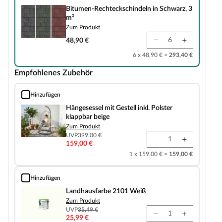
Bitumen-Rechteckschindeln in Schwarz, 3
m²
Zum Produkt
48,90 €
6 x 48,90 € =
293,40 €
Empfohlenes Zubehör
Hinzufügen
Hängesessel mit Gestell inkl. Polster klappbar beige
Hängesessel mit Gestell inkl. Polster
klappbar beige
Zum Produkt
UVP
399,00 €
159,00 €
1 x 159,00 € =
159,00 €
Hinzufügen
Landhausfarbe 2101 Weiß
Landhausfarbe 2101 Weiß
Zum Produkt
UVP
35,49 €
25,99 €