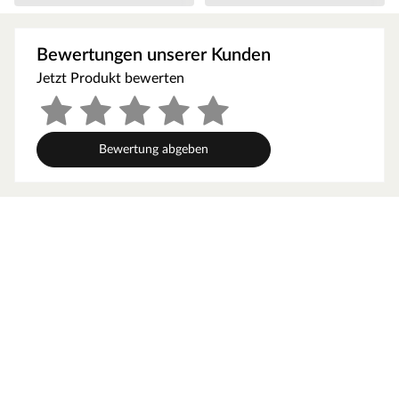
Blockbohlenbauweise
Als der Klassiker unter den Gartenhäusern verfügt ein
Bewertungen unserer Kunden
Blockbohlenhaus über eine sehr robuste Bauweise,
Jetzt Produkt bewerten
gepaart mit einer besonderen, natürlichen Ästhetik.
Dabei orientiert sich die Bohlenbauweise an der
traditionellen Blockhütte. Die Wände setzen sich aus
vorgefertigten Holzbohlen zusammen, die dank einer
Bewertung abgeben
Nut- und Feder-Verbindung ohne größere
Anstrengungen aufeinander gesteckt werden können.
Damit ist ein einfacher und schneller Auf- und Abbau
garantiert. An der Kopfseite des Gartenhauses sorgt die
charakteristische Verkämmung (spezielle Einkerbungen
im Holz) nicht nur für eine schöne Optik, sondern hält
das ganze Konstrukt auch zusammen und macht es
absolut wind- und wetterfest.
Wandstärke
Die Wandstärke von 44 mm sorgt für gute Stabilität und
Langlebigkeit. Dank der Bohlenstärke ist das Gartenhaus