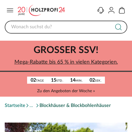
Menü
Kontakt
Konto
Warenk
GROSSER SSV!
Mega-Rabatte bis 65 % in vielen Kategorien.
02
15
14
02
TAGE
STD.
MIN.
SEK.
Zu den Angeboten der Woche »
Startseite
Blockhäuser & Blockbohlenhäuser