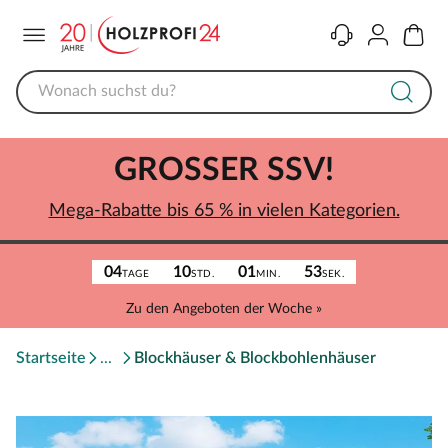
Menü
Kontakt
Konto
Warenk
GROSSER SSV!
Mega-Rabatte bis 65 % in vielen Kategorien.
04
10
01
53
TAGE
STD.
MIN.
SEK.
Zu den Angeboten der Woche »
Startseite
Blockhäuser & Blockbohlenhäuser