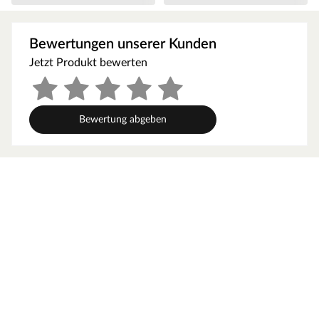
Blockbohlenbauweise
Als der Klassiker unter den Gartenhäusern verfügt ein
Bewertungen unserer Kunden
Blockbohlenhaus über eine sehr robuste Bauweise,
Jetzt Produkt bewerten
gepaart mit einer besonderen, natürlichen Ästhetik.
Dabei orientiert sich die Bohlenbauweise an der
traditionellen Blockhütte. Die Wände setzen sich aus
vorgefertigten Holzbohlen zusammen, die dank einer
Bewertung abgeben
Nut- und Feder-Verbindung ohne größere
Anstrengungen aufeinander gesteckt werden können.
Damit ist ein einfacher und schneller Auf- und Abbau
garantiert. An der Kopfseite des Gartenhauses sorgt die
charakteristische Verkämmung (spezielle Einkerbungen
im Holz) nicht nur für eine schöne Optik, sondern hält
das ganze Konstrukt auch zusammen und macht es
absolut wind- und wetterfest.
Wandstärke
Die Wandstärke von 44 mm sorgt für gute Stabilität und
Langlebigkeit. Dank der Bohlenstärke ist das Gartenhaus