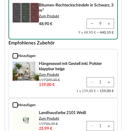
Bitumen-Rechteckschindeln in Schwarz, 3
m²
Zum Produkt
48,90 €
9 x 48,90 € =
440,10 €
Empfohlenes Zubehör
Hinzufügen
Hängesessel mit Gestell inkl. Polster klappbar beige
Hängesessel mit Gestell inkl. Polster
klappbar beige
Zum Produkt
UVP
399,00 €
159,00 €
1 x 159,00 € =
159,00 €
Hinzufügen
Landhausfarbe 2101 Weiß
Landhausfarbe 2101 Weiß
Zum Produkt
UVP
35,49 €
25,99 €