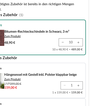
tigtes Zubehör ist bereits in den richtigen Mengen
.
es Zubehör
(1)
lt
teckschindeln in Schwarz, 3 m²
Bitumen-Rechteckschindeln in Schwarz, 3 m²
Zum Produkt
48,90 €
10 x 48,90 € =
489,00 €
s Zubehör
en
t Gestell inkl. Polster klappbar beige
Hängesessel mit Gestell inkl. Polster klappbar beige
Zum Produkt
UVP
399,00 €
159,00 €
1 x 159,00 € =
159,00 €
en
e 2101 Weiß