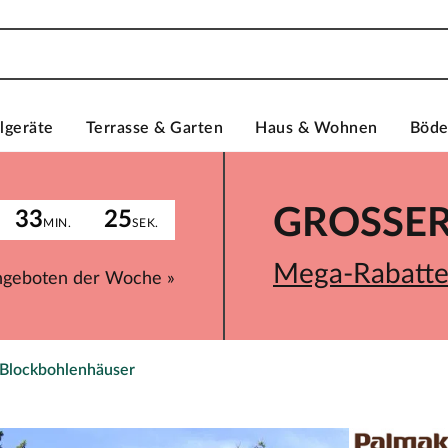
lgeräte
Terrasse & Garten
Haus & Wohnen
Böd
GROSSER 
33
25
MIN.
SEK.
Mega-Rabatte 
ngeboten der Woche »
 Blockbohlenhäuser