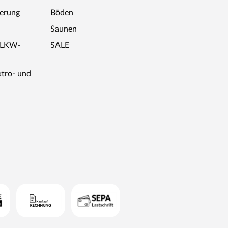
ferung
Böden
Saunen
r LKW-
SALE
ktro- und