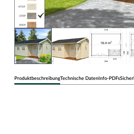
Produktbeschreibung
Technische Daten
Info-PDFs
Sicher
PALMAKO Gartenhaus Susanna Block
Dieses klassische Gartenhaus überzeugt mit seiner Prakti
unaufdringlichen Designs fügt es sich in jede Umgebung 
Heimeligkeit aus. Ob als Unterstellplatz für Gartengeräte
klassische Gartenhaus bietet Raum für Deine individuelle