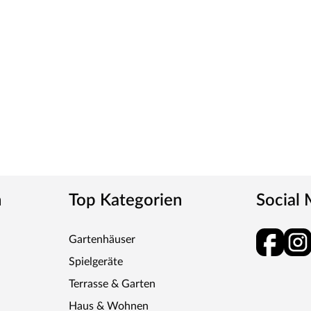
r alle Untergründe geeignet.
EIT
wertige Pavillons, Gartenhäuser, Spielgeräte und
rzustellen. Das aus nachhaltiger Forstwirtschaft
einen langjährigen Erfahrungsschatz, und unter
 Du die Sicherheit, langlebige und
zu erwerben. Palmako – das Gute aus Estland
n
Top Kategorien
Social
Gartenhäuser
Spielgeräte
Terrasse & Garten
Haus & Wohnen