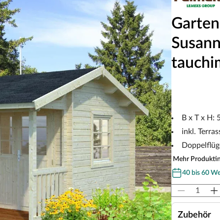
Garten
Susann
tauchi
B x T x H:
inkl. Terra
Doppelflüg
Mehr Produkti
40 bis 60 W
Zubehör