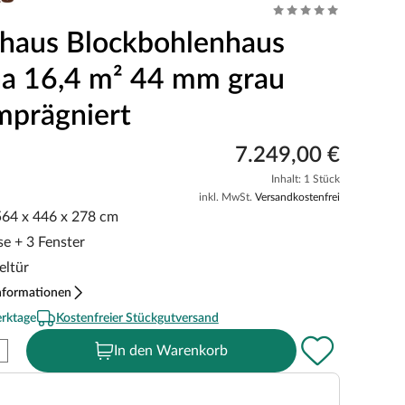
haus Blockbohlenhaus
a 16,4 m² 44 mm grau
mprägniert
7.249,00 €
Inhalt: 1 Stück
inkl. MwSt.
Versandkostenfrei
 564 x 446 x 278 cm
sse + 3 Fenster
eltür
nformationen
erktage
Kostenfreier Stückgutversand
In den Warenkorb