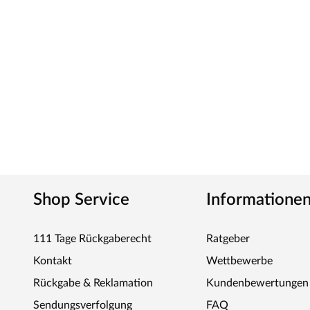
Pilze. Pflegeleicht und langlebig ist die Unterkonstruktion fü
PALMAKO – QUALITÄT FÜR EINE LANGE Z
Das estnische Unternehmen ist darauf spezialisiert, hoch
Carports in verschiedenen Modellen und Ausführungen he
stammende Holz wird mit großer Sorgfalt, aufbauend auf 
Zuhilfenahme modernsten Techniken verleimt. So erhältst
umweltverträgliche Holzprodukte für den Außenbereich 
Shop Service
Informatione
111 Tage Rückgaberecht
Ratgeber
Kontakt
Wettbewerbe
Rückgabe & Reklamation
Kundenbewertungen
Sendungsverfolgung
FAQ