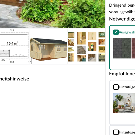
Dringend benö
vorausgewählt
Notwendig
✓
Ausgewäh
Bitumen-Rech
Empfohlene
heitshinweise
Hinzufüg
Hängesessel mi
bohlenbauweise Satteldach
kabilität. Dank seines traditionsbewussten,
perfekt ein und strahlt dabei Gemütlichkeit und
, Grill, Fahrrad oder als Hobbyraum - das
n Bedürfnisse.
Hinzufüg
Landhausfarb