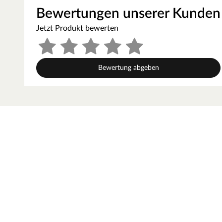
Bewertungen unserer Kunden
Das Gartenhaus zeichnet sich mit 90 kg/m² durch seine gut
tragen und hält auch den einen oder anderen Schneefall, wie
Jetzt Produkt bewerten
ohne Probleme aus. Regionen sind hier beispielsweise der 
hoher Belastung kann die Schneelast Deines Gartenhauses
verbessert und Dein Gartenhaus z. B. durch dickere Pfosten
hängt sehr von der lokalen Klimazone und der topografisc
Bewertung abgeben
Schneelast in Deiner Region kann Dir das zuständige Bauam
Ausstattung
Folgende Fenster werden mitgeliefert: 3 Dreh-Kippfenster, 
In der Lieferung ist eine Leimholz-Rahmen-Doppeltür, ca. B
und Silikondichtung (Doppelverglasung) enthalten.
Fußboden ist im Lieferumfang enthalten. Dieser ist besonde
gute statische Eigenschaften und mehr Stabilität sorgt. Som
Problem. Die einzelnen Fußbretter lassen sich mithilfe de
Das Gartenhaus wird inklusive imprägnierter Unterkonstrukt
Traggerüst, bietet ein solides Fundament und sorgt für die 
die Unterkonstruktionshölzer besonders beständig gegen Wi