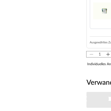
inem Sockelmaß von 505,6 x 375,6 cm (B x T).
on 278 cm gewährt.
m Grundriss bzw. an der mitgelieferten
nd weitere wichtige Hinweise findest Du unter
Ausgewähltes Z
lockbohlenhaus über eine sehr robuste Bauweise,
i orientiert sich die Bohlenbauweise an der
rgefertigten Holzbohlen zusammen, die dank einer
aufeinander gesteckt werden können. Damit ist
Individuelles A
n der Kopfseite des Gartenhauses sorgt die
 Holz) nicht nur für eine schöne Optik, sondern
solut wind- und wetterfest.
Verwan
anglebigkeit. Dank der Bohlenstärke ist das
 gute wärmeisolierende Eigenschaften, was es zu
h Pflanzen können in diesem Gartenhaus