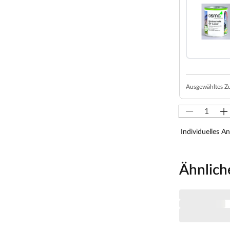
itloses Aussehen. Außerdem ermöglicht dir das
ach deinen eigenen Wünschen zu gestalten.
usern
ach der Montage sowohl von innen als auch von
 der Auswahl von Holzschutzmitteln empfehlen wir,
 des Herstellers zu folgen, die du in der
Ausgewähltes Z
trich sollte die Behandlung mindestens alle zwei
formung, Verwitterung und Schädlingsbefall zu
Individuelles A
er Klassiker unter den Dachformen. Mit seinen
Ähnlich
genwasser leicht abfließen und bietet somit
uss das Satteldach auch weniger häufig gewartet
h. Außerdem schützen die weiten Dachüberstände
en.
us werden zusätzlich Dachschindeln benötigt. Diese