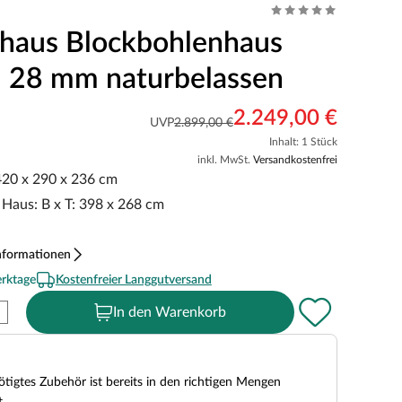
haus Blockbohlenhaus
 28 mm naturbelassen
2.249,00 €
UVP
2.899,00 €
Inhalt: 1 Stück
inkl. MwSt.
Versandkostenfrei
 420 x 290 x 236 cm
Haus: B x T: 398 x 268 cm
nformationen
erktage
Kostenfreier Langgutversand
In den Warenkorb
tigtes Zubehör ist bereits in den richtigen Mengen