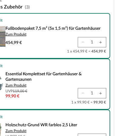
.
es Zubehör
(3)
lt
 7,5 m² (5x 1,5 m²) für Gartenhäuser
Fußbodenpaket 7,5 m² (5x 1,5 m²) für Gartenhäuser
Zum Produkt
454,99 €
1 x 454,99 € =
454,99 €
lt
plettset für Gartenhäuser & Gartensaunen
Essential Komplettset für Gartenhäuser &
Gartensaunen
Zum Produkt
UVP
119,00 €
99,90 €
1 x 99,90 € =
99,90 €
lt
und WR farblos 2,5 Liter
Holzschutz-Grund WR farblos 2,5 Liter
Zum Produkt