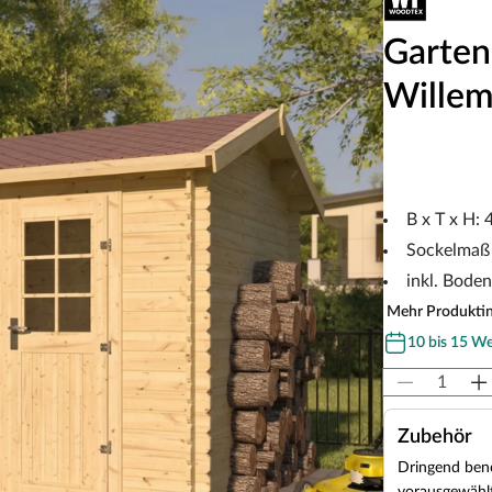
Garten
Willem
B x T x H:
Sockelmaß 
inkl. Boden
Mehr Produkti
10 bis 15 W
Zubehör
Dringend benö