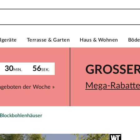
lgeräte
Terrasse & Garten
Haus & Wohnen
Böd
GROSSER 
30
56
MIN.
SEK.
Mega-Rabatte 
ngeboten der Woche »
 Blockbohlenhäuser