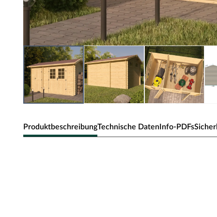
Produktbeschreibung
Technische Daten
Info-PDFs
Sicher
WOODTEX Gartenhaus Blockbo
naturbelassen
Als einer der Klassiker unter den Gartenhäusern zeichnet
robuste Bauweise, gepaart mit einer besonderen, natürlich