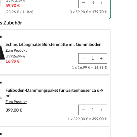
UVP
73,19 €
59,90 €
(23,96 € / 1 Liter)
3 x 59,90 € =
179,70 €
s Zubehör
en
matte Bürstenmatte mit Gummiboden
Schmutzfangmatte Bürstenmatte mit Gummiboden
Zum Produkt
UVP
26,99 €
16,99 €
1 x 16,99 € =
16,99 €
en
mungspaket für Gartenhäuser ca 6-9 m²
Fußboden-Dämmungspaket für Gartenhäuser ca 6-9
m²
Zum Produkt
399,00 €
1 x 399,00 € =
399,00 €
en
-Lasur 701 farblos