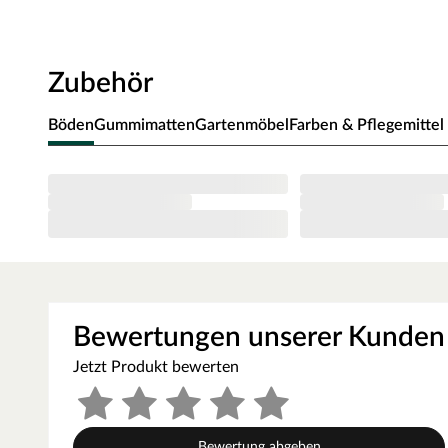
können separat im Shop erworben werden.
Ausstattung
Zubehör
Folgende Fenster werden mitgeliefert: 2 Fenster.
Folgende Türen sind im Lieferumfang enthalten: Einzeltü
Böden
Gummimatten
Gartenmöbel
Farben & Pflegemittel
Empfohlenes Zubehör
Das Gartenhaus wird ohne Unterkonstruktionshölzer geli
Witterungseinflüssen, Bodenfeuchtigkeit, Schimmel und S
Unterkonstruktion dennoch zu empfehlen. Die Art der Un
Untergrunds und des Fundaments ab. Unter Gartenhauszu
Fußboden inkl. kesseldruckimprägnierter Unterkonstrukt
WOODTEX – Holz ohne Kompromiss
Bewertungen unserer Kunden
Preiswerte Markenprodukte rund um Holz und darüber hi
Jetzt Produkt bewerten
Garten-/Gerätehäusern, Sichtschutzzäunen, Terrassendie
produziert der Hersteller alles, was den Outdoorbereic
Innovative Materialien, hochwertiges Holz und günstige
Bewertung abgeben