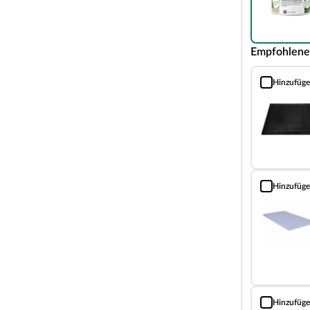
ditionellen, unaufdringlichen Design fügt es sich
 optimale Raumnutzung wird dank einer Firsthöhe
Empfohlene
ndriss bzw. an der mitgelieferten
Hinzufüg
nd weitere wichtige Hinweise findest du unter
Schmutzfang
aus der perfekte Aufenthaltsort im Sommer.
en Holzes ist es im Inneren des Gartenhauses
in den kälteren Abendstunden 3–5 Grad wärmer
Hinzufüg
Fußboden-Däm
attiges Plätzchen. Dank der soliden Wandstärke
owie stabil.
ch sein ausgesuchtes erstklassiges Fichtenholz
die notwendige Stabilität sorgt. Außerdem
en Verarbeitung und hoher Elastizität.
Hinzufüg
Holzschutz Öl