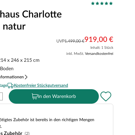
haus Charlotte
 natur
919,00 €
UVP
1.499,00 €
Inhalt: 1 Stück
inkl. MwSt.
Versandkostenfrei
 214 x 246 x 215 cm
. Boden
nformationen
tage
Kostenfreier Stückgutversand
In den Warenkorb
tigtes Zubehör ist bereits in den richtigen Mengen
.
es Zubehör
(2)