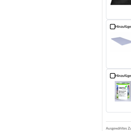
ockelmaß (Haus ohne Anbau) liegt bei 202 x 208
. Eine optimale Raumnutzung wird dank einer
ndriss bzw. an der mitgelieferten
Hinzufüg
Fußboden-Däm
nd weitere wichtige Hinweise findest du unter
schnell und einfach montiert. Bei dieser
 sondern aus bereits vorgefertigten
ts miteinander befestigten Profilhölzern
Hinzufüg
Holzschutz Öl
einander verschraubt, das vorgefertigte
sem praktischen Gartenhaus erfreuen! Eine
 die durch das Austauschen einzelner
 als Stellplatz für Fahrräder, Gartengeräte und -
Ausgewähltes Z