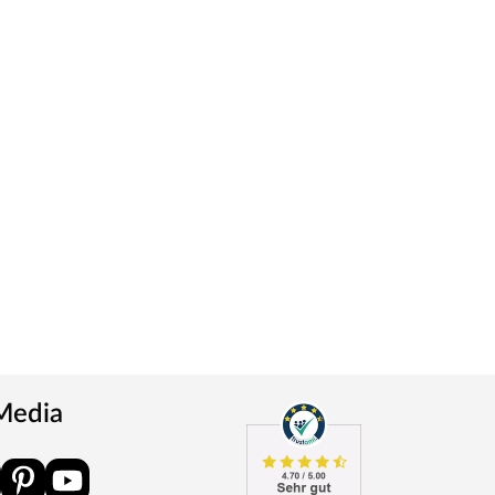
 Media