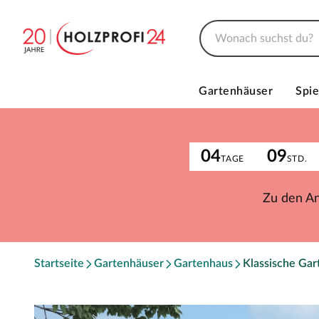
Gartenhäuser
Spie
04
09
TAGE
STD.
Zu den A
Startseite
Gartenhäuser
Gartenhaus
Klassische Ga