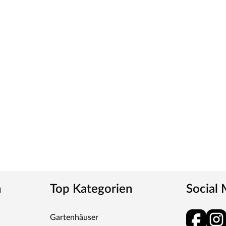
h zum angenehmen Aufenthaltsort werden lässt.
 Preise – dafür steht WOODTEX. Kurzum: Viel
n
Top Kategorien
Social
Gartenhäuser