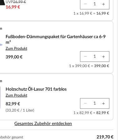
UVP
26,99 €
16,99 €
1 x 16,99 € =
16,99 €
en
mungspaket für Gartenhäuser ca 6-9 m²
Fußboden-Dämmungspaket für Gartenhäuser ca 6-9
m²
Zum Produkt
399,00 €
1 x 399,00 € =
399,00 €
en
-Lasur 701 farblos
Holzschutz Öl-Lasur 701 farblos
Zum Produkt
82,99 €
(33,20 € / 1 Liter)
1 x 82,99 € =
82,99 €
Gesamtes Zubehör entdecken
219,70 €
ubehör gesamt