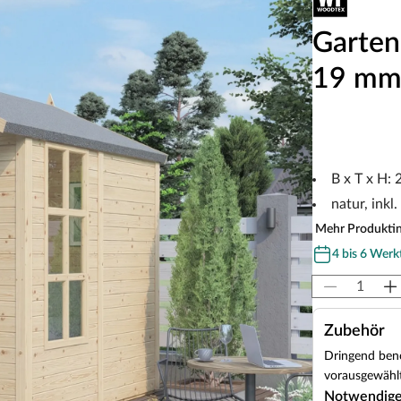
Garten
19 mm
B x T x H:
natur, inkl
Mehr Produkti
4 bis 6 Werk
Zubehör
Dringend benö
vorausgewählt
Notwendig