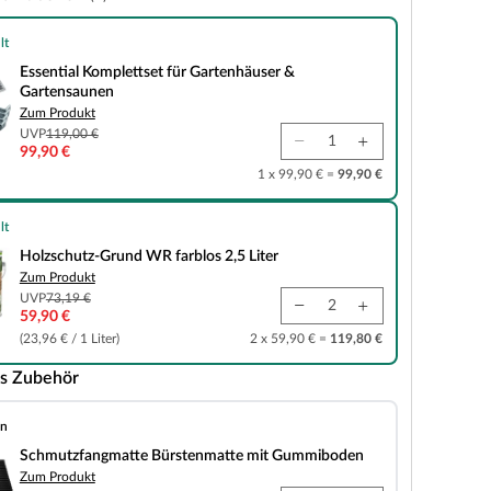
lt
plettset für Gartenhäuser & Gartensaunen
Essential Komplettset für Gartenhäuser &
Gartensaunen
Zum Produkt
UVP
119,00 €
99,90 €
1 x 99,90 € =
99,90 €
lt
und WR farblos 2,5 Liter
Holzschutz-Grund WR farblos 2,5 Liter
Zum Produkt
UVP
73,19 €
59,90 €
(23,96 € / 1 Liter)
2 x 59,90 € =
119,80 €
s Zubehör
en
matte Bürstenmatte mit Gummiboden
Schmutzfangmatte Bürstenmatte mit Gummiboden
Zum Produkt