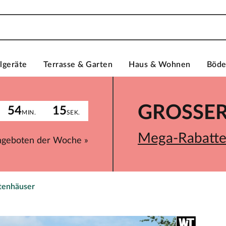
lgeräte
Terrasse & Garten
Haus & Wohnen
Böd
GROSSER 
54
15
MIN.
SEK.
Mega-Rabatte 
ngeboten der Woche »
rtenhäuser