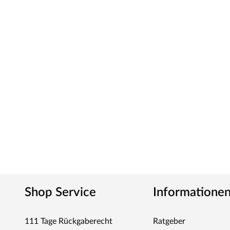
produziert der Hersteller alles, was den Outdoorbereic
Innovative Materialien, hochwertiges Holz und günstige
Garten für wenig Geld.
Shop Service
Informatione
111 Tage Rückgaberecht
Ratgeber