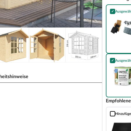
✓
Ausgewäh
Essential Kom
✓
Ausgewäh
Holzschutz-Gr
heitshinweise
e 19 mm natur
Empfohlene
kabilität. Dank seines traditionsbewussten,
Hinzufüg
perfekt ein und strahlt dabei Gemütlichkeit und
Schmutzfang
, Grills, Fahrräder oder als Hobbyraum – das
n Bedürfnisse.