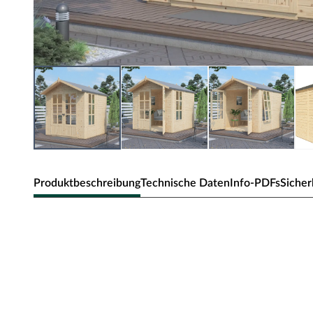
Produktbeschreibung
Technische Daten
Info-PDFs
Sicher
WOODTEX Gartenhaus Charlott
Dieses klassische Gartenhaus überzeugt mit seiner Prakti
unaufdringlichen Designs fügt es sich in jede Umgebung 
Heimeligkeit aus. Ob als Unterstellplatz für Gartengeräte
klassische Gartenhaus bietet Raum für deine individuelle