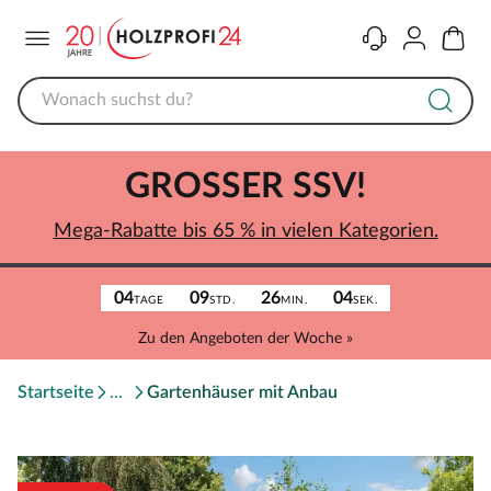
Menü
Kontakt
Konto
Warenk
GROSSER SSV!
Mega-Rabatte bis 65 % in vielen Kategorien.
04
09
26
04
TAGE
STD.
MIN.
SEK.
Zu den Angeboten der Woche »
Startseite
Gartenhäuser mit Anbau