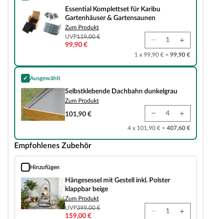
Essential Komplettset für Karibu Gartenhäuser & Gartensaunen
Essential Komplettset für Karibu
Gartenhäuser & Gartensaunen
Zum Produkt
UVP
119,00 €
99,90 €
1 x 99,90 € =
99,90 €
✓
Ausgewählt
Selbstklebende Dachbahn dunkelgrau
Selbstklebende Dachbahn dunkelgrau
Zum Produkt
101,90 €
4 x 101,90 € =
407,60 €
Empfohlenes Zubehör
Hinzufügen
Hängesessel mit Gestell inkl. Polster klappbar beige
Hängesessel mit Gestell inkl. Polster
klappbar beige
Zum Produkt
UVP
399,00 €
159,00 €