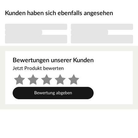
Unterstellplatz für zahlreiche Gartengeräte.
Die Grundfläche des Gartenhauses beträgt 11,81 m². Das
Kunden haben sich ebenfalls angesehen
Sockelmaß (Haus ohne Anbau) liegt bei 298 x 213 cm (B x
T). Eine optimale Raumnutzung wird dank einer
Firsthöhe von 211 cm gewährt.
Orientiere dich für die Erstellung des Fundaments am
Grundriss bzw. an der mitgelieferten Montageanleitung!
Produktblätter, Montageanleitungen und weitere
Bewertungen unserer Kunden
wichtige Hinweise findest du unter der Produkttabelle.
Jetzt Produkt bewerten
Steck- und Schraubsystem
Ein Gartenhaus in Systembauweise ist eine günstige
Alternative zur Blockbohlenbauweise. Bei dieser
Bewertung abgeben
Bauweise werden bereits vorgefertigte Profilhölzer
durch eine Nut- und Feder-Verbindung
aufeinandergesteckt. Im Gegensatz zur
Blockbohlenbauweise haben die Bohlen jedoch keine
Einkerbungen an ihrer Kopfseite. Sie werden stattdessen
durch einen innenliegenden Holzrahmen