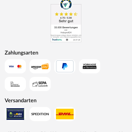
einwirkt, sollte nicht zu hoch sein und 85 kg/m² nicht
überschreiten. Daher ist das Gartenhaus auch nur für
Regionen der Schneelastzonen 1 und 1a mit wenig
Schneefall geeignet (u. a. Mittelrheintal, Niederrheinische
Tiefebene). Bei Bedarf kann aber eine sogenannte
Schneelasterhöhung – erhältlich in deinem Baumarkt – für
eine höhere Sicherheit bei deinem Gartenhaus sorgen. So
können beispielsweise dickere Pfosten die Last, die das
Zahlungsarten
Gartenhaus tragen kann, erhöhen. Beachte: Die
Schneelast hängt sehr von der lokalen Klimazone und der
topografischen Höhe des Standortes ab. Genaue
Information zur Schneelast in deiner Region kann dir das
zuständige Bauamt geben.
Ausstattung
Folgende Fenster werden mitgeliefert: 8 Fenster.
Versandarten
Folgende Türen sind im Lieferumfang enthalten:
Doppeltür; Bruchsicheres Kunstglas
Das Gartenhaus wird inklusive imprägnierter
Unterkonstruktion und Montagezubehör geliefert. Diese