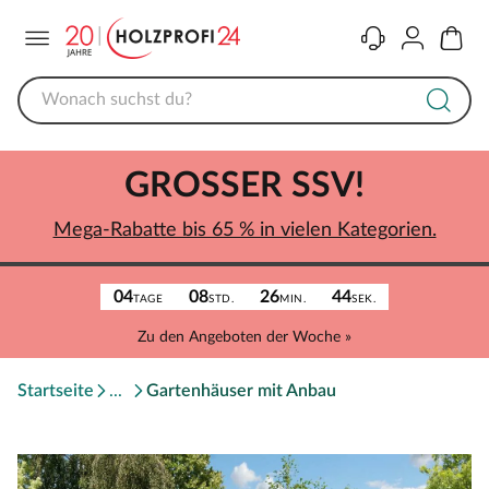
Menü
Kontakt
Konto
Warenk
GROSSER SSV!
Mega-Rabatte bis 65 % in vielen Kategorien.
04
08
26
44
TAGE
STD.
MIN.
SEK.
Zu den Angeboten der Woche »
Startseite
Gartenhäuser mit Anbau