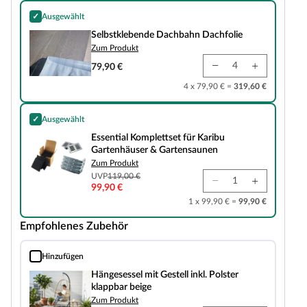
✓
Ausgewählt
Selbstklebende Dachbahn Dachfolie
Selbstklebende Dachbahn Dachfolie
Zum Produkt
79,90 €
4 x 79,90 € =
319,60 €
✓
Ausgewählt
Essential Komplettset für Karibu Gartenhäuser & Gartensaunen
Essential Komplettset für Karibu
Gartenhäuser & Gartensaunen
Zum Produkt
UVP
119,00 €
99,90 €
1 x 99,90 € =
99,90 €
Empfohlenes Zubehör
Hinzufügen
Hängesessel mit Gestell inkl. Polster klappbar beige
Hängesessel mit Gestell inkl. Polster
klappbar beige
Zum Produkt