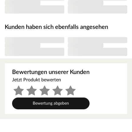
Unterstellplatz für zahlreiche Gartengeräte.
Die Grundfläche des Gartenhauses beträgt 9,3 m². Das
Sockelmaß (Haus ohne Anbau) liegt bei 365 x 305 cm (B x
T). Eine optimale Raumnutzung wird dank einer
Kunden haben sich ebenfalls angesehen
Firsthöhe von 229,5 cm gewährt.
Orientiere dich für die Erstellung des Fundaments am
Grundriss bzw. an der mitgelieferten Montageanleitung!
Produktblätter, Montageanleitungen und weitere
wichtige Hinweise findest du unter der Produkttabelle.
Steck- und Schraubsystem
Bewertungen unserer Kunden
Ein Gartenhaus in Systembauweise ist eine günstige
Jetzt Produkt bewerten
Alternative zur Blockbohlenbauweise. Auch bei dieser
Bauweise werden bereits vorgefertigte Profilhölzer
durch eine Nut-und-Feder-Verbindung
Bewertung abgeben
aufeinandergesteckt. Im Gegensatz zur
Blockbohlenbauweise besitzt die Systembauweise
jedoch keine Einkerbungen an der Kopfseite des
Gartenhauses. Die Bohlen werden stattdessen durch