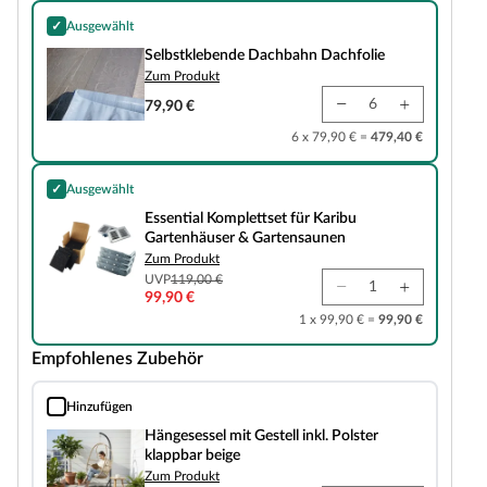
✓
Ausgewählt
Selbstklebende Dachbahn Dachfolie
Selbstklebende Dachbahn Dachfolie
Zum Produkt
79,90 €
6 x 79,90 € =
479,40 €
✓
Ausgewählt
Essential Komplettset für Karibu Gartenhäuser & Gartensaunen
Essential Komplettset für Karibu
Gartenhäuser & Gartensaunen
Zum Produkt
UVP
119,00 €
99,90 €
1 x 99,90 € =
99,90 €
Empfohlenes Zubehör
Hinzufügen
Hängesessel mit Gestell inkl. Polster klappbar beige
Hängesessel mit Gestell inkl. Polster
klappbar beige
Zum Produkt