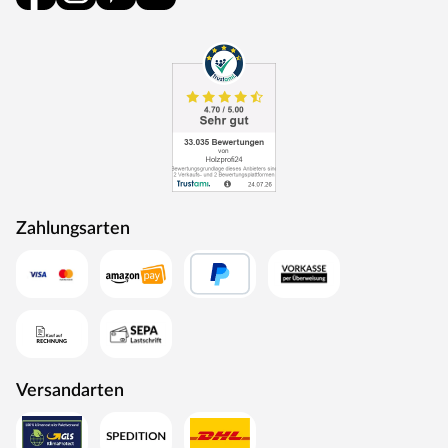
Verlust an Nutzraum gering. Zudem lässt die
Neigungsseite des Pultdaches das Regenwasser gut
abfließen und es ist die Montage von nur einer
Regenrinne nötig.
Die Dachkonstruktion: Holz
Der Dachbelag wird nicht mitgeliefert. Für Flachdach- und
Pultdach-Gartenhäuser empfehlen wir eine selbstklebende
Dachbahn: 6 Rollen.
Die Schneelast bei diesem Gartenhaus ist relativ gering, d.
Zahlungsarten
h. das Gewicht, das auf das Dach des Gartenhauses
einwirkt, sollte nicht zu hoch sein und 75 kg/m² nicht
überschreiten. Daher ist das Gartenhaus auch nur für
Regionen der Schneelastzonen 1 und 1a mit wenig
Schneefall geeignet (u. a. Mittelrheintal, Niederrheinische
Tiefebene). Bei Bedarf kann aber eine sogenannte
Schneelasterhöhung – erhältlich in deinem Baumarkt – für
eine höhere Sicherheit bei deinem Gartenhaus sorgen. So
Versandarten
können beispielsweise dickere Pfosten die Last, die das
Gartenhaus tragen kann, erhöhen. Beachte: Die
Schneelast hängt sehr von der lokalen Klimazone und der