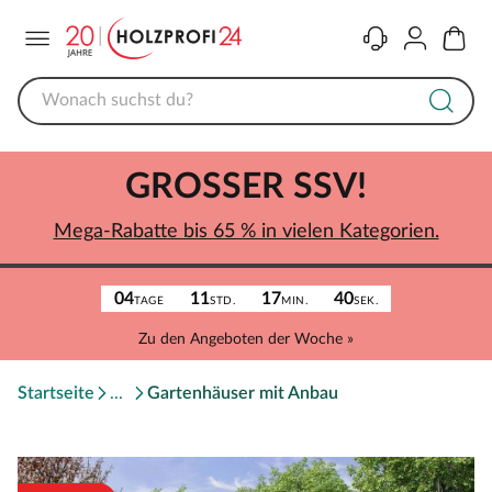
Menü
Kontakt
Konto
Warenk
GROSSER SSV!
Mega-Rabatte bis 65 % in vielen Kategorien.
04
11
17
40
TAGE
STD.
MIN.
SEK.
Zu den Angeboten der Woche »
Startseite
Gartenhäuser mit Anbau