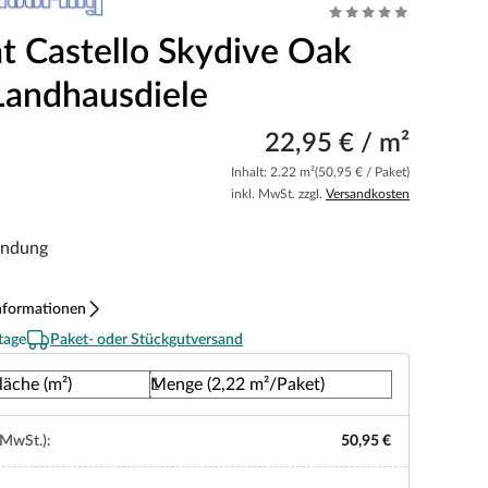
t Castello Skydive Oak
andhausdiele
22,95 € / m²
Inhalt: 2.22 m²
(50,95 € / Paket)
inkl. MwSt. zzgl.
Versandkosten
indung
nformationen
tage
Paket- oder Stückgutversand
läche (m²)
Menge (2,22 m²/Paket)
 MwSt.):
50,95 €