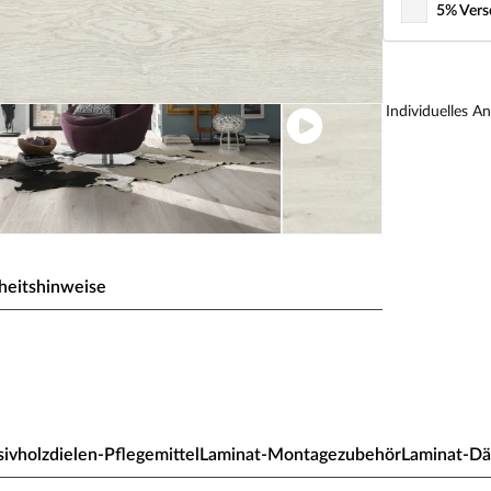
5% Vers
Individuelles A
heitshinweise
o Skydive Oak K396
ivholzdielen-Pflegemittel
Laminat-Montagezubehör
Laminat-D
ionalität. Die moderne Optik und die besonders