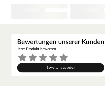
pflegeleichte Oberfläche dieses Laminatbodens machen i
Bereich.
Castello ist sowohl für modern als auch traditionell eing
vielfältige Gestaltungsmöglichkeiten. Verschiedene Dekore
Optik
Das Dekor in authentischer Eichenholzoptik vermittelt 
Bewertungen unserer Kunden
besitzen mit ihrer Ein-Stab-Optik einen natürlichen und 
lässt. Dieser fugenlose Bodenbelag erzielt aufgrund seine
Jetzt Produkt bewerten
ebenmäßiges und harmonisches Gesamtbild. Die strukturi
authentische Holznachbildung, die sich vom Original kau
Technische Details
Bewertung abgeben
Die Dielen haben eine Breite von 19,2 cm, eine Länge vo
dreischichtig aufgebaut: Die oberste Schicht besteht au
zusammen verpresst ist. Die Trägerplatte ist aus hochver
Gegenzug/Stabilisierungsfilm für Stabilität.
Mithilfe der Klickverbindung kann der Boden problemlo
Nutzungsklasse (NK) 23 eignet sich dieser Bodenbelag für