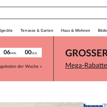
lgeräte
Terrasse & Garten
Haus & Wohnen
Böd
GROSSER 
06
00
MIN.
SEK.
Mega-Rabatte 
ngeboten der Woche »