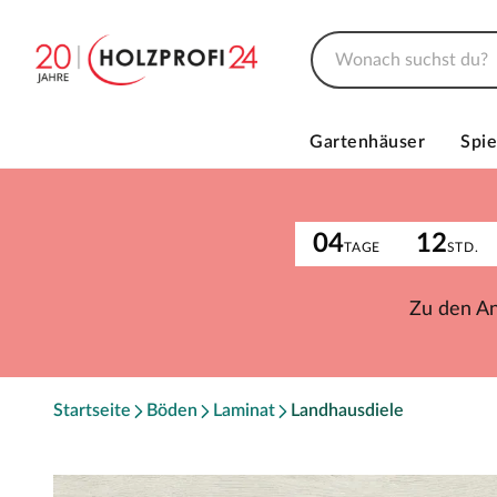
Gartenhäuser
Spie
04
12
TAGE
STD.
Zu den A
Startseite
Böden
Laminat
Landhausdiele