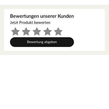
fühlbare Wärme und Behaglichkeit. Das klassische 1-
Stab-Landhausdielenformat verleiht jedem Raum ein
Bewertungen unserer Kunden
harmonisches Ambiente, das dein Zuhause besonders
natürlich erscheinen lässt. Die 4-seitig umlaufende V-
Jetzt Produkt bewerten
Fuge verstärkt den Charakter des Bodens und gibt ihm
eine besondere Struktur. Dieser Boden erhält durch die
strukturierte Oberfläche einen täuschend echten
Bewertung abgeben
Holzlook, der vom Original kaum zu unterscheiden ist.
Mit ihrer Breite von 32,7 cm ist diese Laminatdiele
besonders eindrucksvoll: Sie wirkt äußerst stabil und
sieht einfach stark aus.
Technische Details
Die Dielen haben eine Breite von 32,7 cm, eine Länge
von 128,5 cm und sind 8 mm stark. Der Aufbau des
Laminats besteht aus drei übereinander liegenden
Schichten: Ganz unten der Gegenzug/Stabilisierungsfilm,
in der Mitte der HDF-Träger mit dem Verbindungssystem
und oben die robuste Oberflächen- und Dekorschicht.