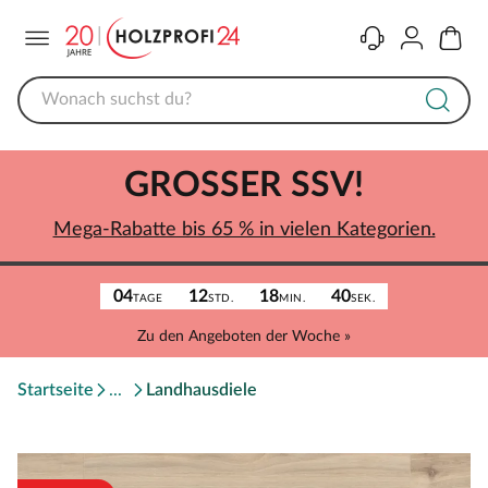
Menü
Kontakt
Konto
Warenk
GROSSER SSV!
Mega-Rabatte bis 65 % in vielen Kategorien.
04
12
18
40
TAGE
STD.
MIN.
SEK.
Zu den Angeboten der Woche »
Startseite
Landhausdiele