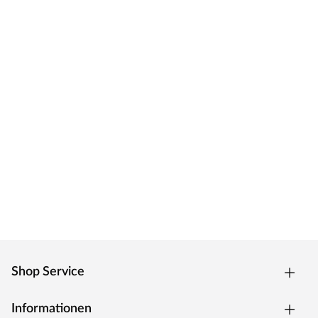
Bodenverankerungen enthalten. Diese können jedoch
separat bei uns im Shop erworben werden. Orientiere
Dich dabei an den Hersteller- und Serienangaben der
jeweiligen Produkte, um das passende Zubehör zu
finden.
Shop Service
Informationen