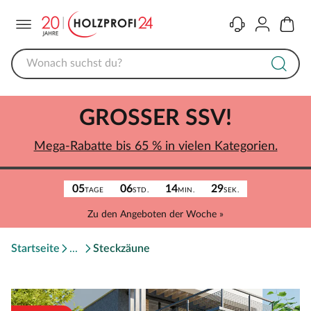
Menü
Kontakt
Konto
Warenk
GROSSER SSV!
Mega-Rabatte bis 65 % in vielen Kategorien.
05
06
14
29
TAGE
STD.
MIN.
SEK.
Zu den Angeboten der Woche »
Startseite
Steckzäune