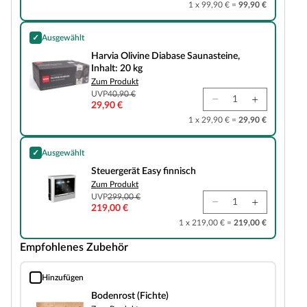
1 x 99,90 € =
99,90 €
✓
Ausgewählt
Harvia Olivine Diabase Saunasteine, Inhalt: 20 kg
Harvia Olivine Diabase Saunasteine,
Inhalt: 20 kg
Zum Produkt
UVP
40,90 €
29,90 €
1 x 29,90 € =
29,90 €
✓
Ausgewählt
Steuergerät Easy finnisch
Steuergerät Easy finnisch
Zum Produkt
UVP
299,00 €
219,00 €
1 x 219,00 € =
219,00 €
Empfohlenes Zubehör
Hinzufügen
Bodenrost (Fichte)
Bodenrost (Fichte)