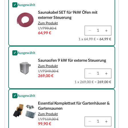
✓
Ausgewählt
Saunakabel SET für 9kW Öfen mit externer Steuerung
Saunakabel SET für 9kW Öfen mit
externer Steuerung
Zum Produkt
UVP
99,80 €
64,99 €
1 x 64,99 € =
64,99 €
✓
Ausgewählt
Saunaofen 9 kW für externe Steuerung
Saunaofen 9 kW für externe Steuerung
Zum Produkt
UVP
349,00 €
269,00 €
1 x 269,00 € =
269,00 €
✓
Ausgewählt
Essential Komplettset für Gartenhäuser & Gartensaunen
Essential Komplettset für Gartenhäuser &
Gartensaunen
Zum Produkt
UVP
119,00 €
99,90 €