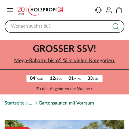
Menü
Kontakt
Konto
Warenk
GROSSER SSV!
Mega-Rabatte bis 65 % in vielen Kategorien.
04
12
01
33
TAGE
STD.
MIN.
SEK.
Zu den Angeboten der Woche »
Startseite
Gartensaunen mit Vorraum