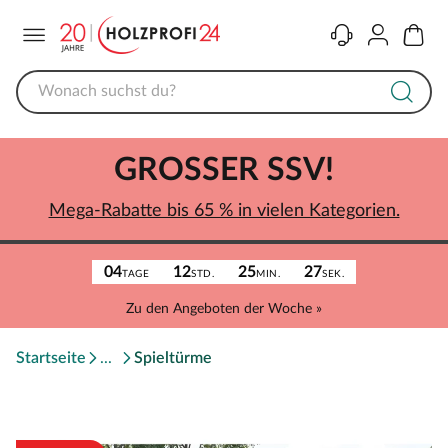
Menü
Kontakt
Konto
Warenk
GROSSER SSV!
Mega-Rabatte bis 65 % in vielen Kategorien.
04
12
25
27
TAGE
STD.
MIN.
SEK.
Zu den Angeboten der Woche »
Startseite
Spieltürme