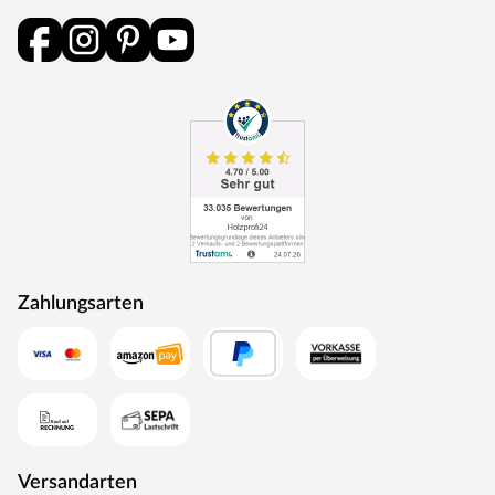
ab und lassen keine Wünsche mehr offen.
ACHTUNG:
Nicht für Kinder unter 3 Jahren geeignet. Geeignet für
Kinder von 3 bis 14 Jahren. Zulässiges Gesamtgewicht
Spielturm: 400 kg. Höchstgewicht pro Einzelkind beträgt:
50 kg. Zulässiges Gesamtgewicht Rutsche: 50 kg.
Zulässiges Gesamtgewicht Schaukel: 50 kg. Der
Aufenthalt auf dem Spielturm ist 8 Kindern gleichzeitig
erlaubt.
Benutzung nur unter unmittelbarer Aufsicht von
Zahlungsarten
Erwachsenen. Stolper- und/oder Sturzgefahr. Nur für
den häuslichen, privaten Bereich (DIN EN 71-8).
Ausschließlich für die Verwendung im Freien.
Spieltürme/Stelzenhäuser mit einer Spielhöhe von über
60 cm müssen auf einer weichen Unterlage wie Gras
oder Holzspänen aufgestellt werden. Bei
Spieltürmen/Stelzenhäusern mit einer Spielhöhe unter
Versandarten