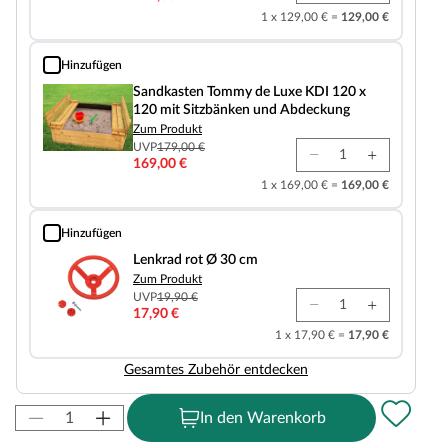
1 x 129,00 € =
129,00 €
Hinzufügen
Sandkasten Tommy de Luxe KDI 120 x 120 mit Sitzbänken und Abdeckung
Sandkasten Tommy de Luxe KDI 120 x
120 mit Sitzbänken und Abdeckung
Zum Produkt
UVP
179,00 €
169,00 €
1 x 169,00 € =
169,00 €
Hinzufügen
Lenkrad rot Ø 30 cm
Lenkrad rot Ø 30 cm
Zum Produkt
UVP
19,90 €
17,90 €
1 x 17,90 € =
17,90 €
Gesamtes Zubehör entdecken
In den Warenkorb