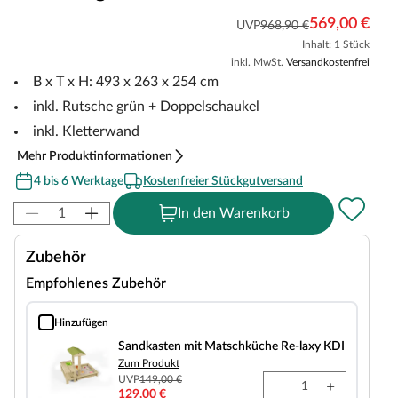
569,00 €
UVP
968,90 €
Inhalt: 1 Stück
inkl. MwSt.
Versandkostenfrei
B x T x H: 493 x 263 x 254 cm
inkl. Rutsche grün + Doppelschaukel
inkl. Kletterwand
Mehr Produktinformationen
4 bis 6 Werktage
Kostenfreier Stückgutversand
In den Warenkorb
Zubehör
Empfohlenes Zubehör
Hinzufügen
Sandkasten mit Matschküche Re-laxy KDI
Sandkasten mit Matschküche Re-laxy KDI
Zum Produkt
UVP
149,00 €
129,00 €