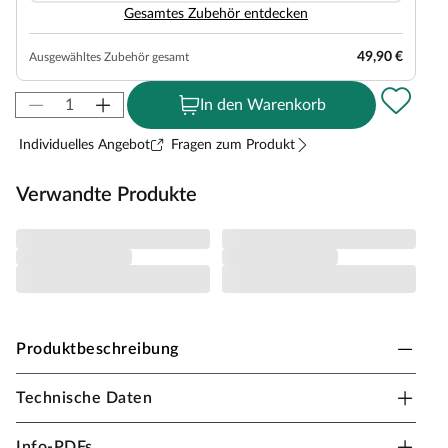
Gesamtes Zubehör entdecken
49,90 €
Ausgewähltes Zubehör gesamt
In den Warenkorb
Individuelles Angebot
Fragen zum Produkt
Verwandte Produkte
Produktbeschreibung
Technische Daten
Belladoor Spielturm Tilly Classic mit
Doppelschaukel KDI
Info-PDFs