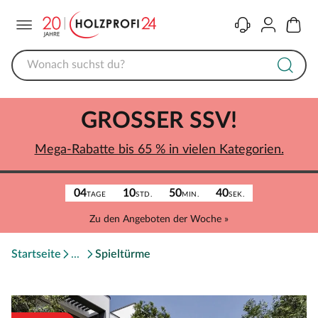
Menü
Kontakt
Konto
Warenk
GROSSER SSV!
Mega-Rabatte bis 65 % in vielen Kategorien.
04
10
50
40
TAGE
STD.
MIN.
SEK.
Zu den Angeboten der Woche »
Startseite
Spieltürme