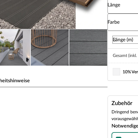
Länge
Wähle eine Fa
Farbe
Länge (m)
Gesamt (inkl.
10% Ver
heitshinweise
C Premium
Zubehör
Dringend benö
rgestellt. WPC (Wood Plastic Composite) ist
vorausgewählt
 Dieser Verbundwerkstoff ist besonders
Notwendig
nteils keiner regelmäßigen Nachbehandlung. Das
inen besonders form- und farbstabilen Werkstoff