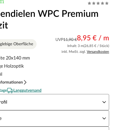
sendielen WPC Premium
it
8,95 € / m
UVP
11,90 €
glebige Oberfläche
Inhalt: 3 m
(26,85 € / Stück)
inkl. MwSt. zzgl.
Versandkosten
eite 20x140 mm
e Holzoptik
il
nformationen
tage
Langgutversand
erflächenprofil
ofil
rke × Breite
e
nge