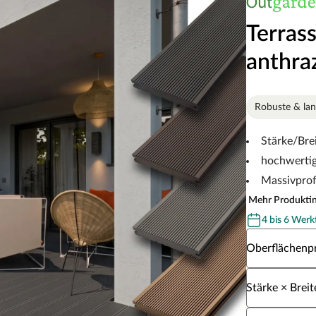
Terras
anthraz
Robuste & lan
Stärke/Br
hochwertig
Massivprof
Mehr Produkti
4 bis 6 Werk
Wähle eine Ob
Oberflächenpr
Wähle eine Stä
Stärke × Breit
Wähle eine Lä