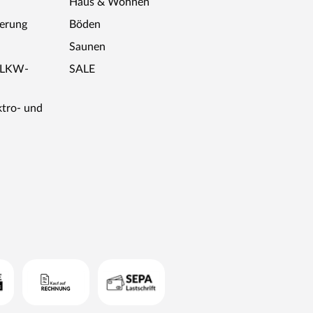
Haus & Wohnen
ferung
Böden
Saunen
r LKW-
SALE
ktro- und