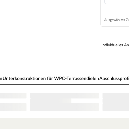
iffelte Oberfläche der Terrassendielen ermöglicht ein
 Oberfläche wirkt rutschhemmend und macht die
Ausgewähltes Z
Montage. Dazu wird auf jeder Unterkonstruktion
infach in den Clip geschoben. Auf diese Weise
Individuelles A
ohne sichtbare Schrauben garantiert. Weitere
eachtet werden.
f dem Boden befestigt werden. Sie lassen sich
en
Unterkonstruktionen für WPC-Terrassendielen
Abschlussprof
ie auf speziellen WPC-Unterbauten verlegen.
n keine weitere Nachbehandlung. Um die
 sich, eine regelmäßige gründliche Reinigung mit
fgrund natürlicher Materialeigenschaften und