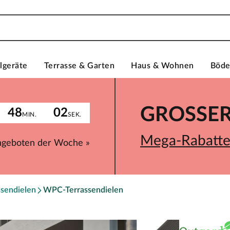
lgeräte
Terrasse & Garten
Haus & Wohnen
Böd
GROSSER 
48
02
MIN.
SEK.
Mega-Rabatte 
ngeboten der Woche »
ssendielen
WPC-Terrassendielen