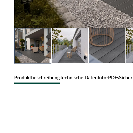
Produktbeschreibung
Technische Daten
Info-PDFs
Sicher
Outgarden Terrassendielen WP
Diese 20 mm starken Terrassendielen werden aus WPC he
eine Verbindung aus ca. 70 % Holz und 30 % Kunststoff.
pflegeleicht und bedarf aufgrund des hohen Kunststoffa
geringe Quell- und Schwindverhalten zeichnet WPC als e