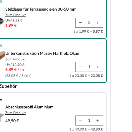
lt
r Terrassendielen 30-50 mm
Stelzlager für Terrassendielen 30-50 mm
Zum Produkt
UVP
3,28 €
1,99 €
3 x 1,99 € =
5,97 €
lt
ktion Massiv Hartholz Okan
Unterkonstruktion Massiv Hartholz Okan
Zum Produkt
UVP
12,90 €
6,89 € / m
(23,08 € / Stück)
1 x 23,08 € =
23,08 €
 Zubehör
en
fil Aluminium
Abschlussprofil Aluminium
Zum Produkt
49,90 €
1 x 49,90 € =
49,90 €