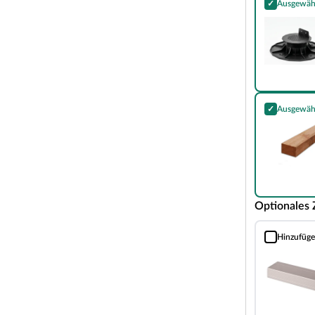
✓
Ausgewäh
Stelzlager fü
s macht WPC-Dielen zum idealen Terrassenbelag
olumrandung. Die hohe Dichte von WPC entspricht
nt gegen Pilz- und Insektenbefall sowie
theit und hohen Stabilität zu langjährigen
onders splitter- und reißfest, weshalb sie sich
✓
Ausgewäh
egehbar sind. Beim Verlegen von massiven
Unterkonstru
chlussleisten gekauft, noch auf dieses geachtet
komplett mit Kunststoff ummantelt. Dadurch wird
Optionales
ten noch erhöht. Gleichzeitig sorgt das Verfahren
Hinzufüg
Abschlusspro
 flexiblen Wendediele musst du dich beim Kauf
besser passt. Jede Dielenseite bietet dir eine