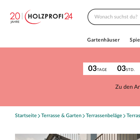
Gartenhäuser
Spie
03
03
TAGE
STD.
Zu den A
Startseite
Terrasse & Garten
Terrassenbeläge
Terra