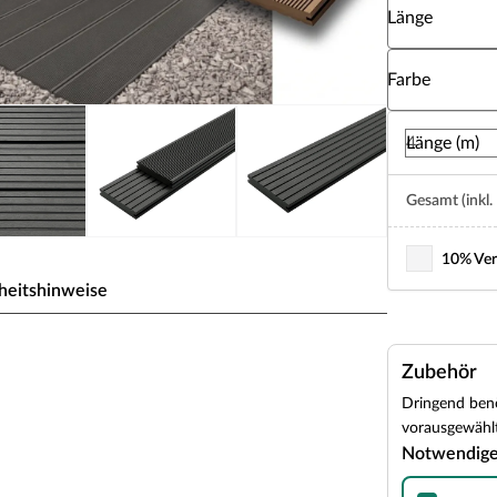
Länge
Wähle eine Fa
Farbe
Länge (m)
Gesamt (inkl.
10% Ver
heitshinweise
C Premium
Zubehör
Dringend benö
rgestellt. WPC (Wood Plastic Composite) ist
vorausgewählt
 Dieser Verbundwerkstoff ist besonders
Notwendig
nteils keiner regelmäßigen Nachbehandlung. Das
inen besonders form- und farbstabilen Werkstoff