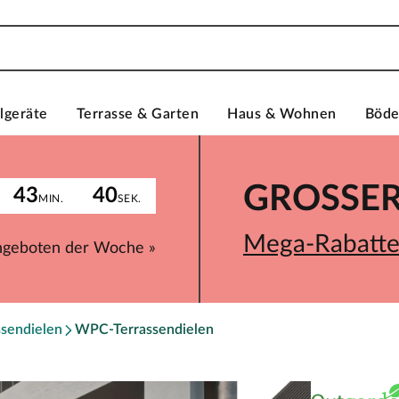
lgeräte
Terrasse & Garten
Haus & Wohnen
Böd
GROSSER 
43
40
MIN.
SEK.
Mega-Rabatte 
ngeboten der Woche »
ssendielen
WPC-Terrassendielen