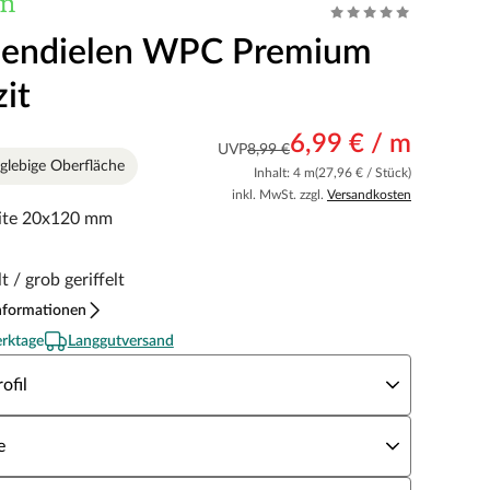
sendielen WPC Premium
it
6,99 € / m
UVP
8,99 €
glebige Oberfläche
Inhalt: 4 m
(27,96 € / Stück)
inkl. MwSt. zzgl.
Versandkosten
eite 20x120 mm
lt / grob geriffelt
nformationen
erktage
Langgutversand
erflächenprofil
ofil
rke × Breite
e
nge