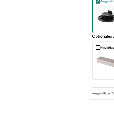
✓
Ausgewäh
Stelzlager fü
s macht WPC-Dielen zum idealen Terrassenbelag
olumrandung. Die hohe Dichte von WPC entspricht
nt gegen Pilz- und Insektenbefall sowie
theit und hohen Stabilität zu langjährigen
onders splitter- und reißfest, weshalb sie sich
Optionales
egehbar sind. Beim Verlegen von massiven
chlussleisten gekauft, noch auf dieses geachtet
Hinzufüg
Abschlusspro
komplett mit Kunststoff ummantelt. Dadurch wird
ten noch erhöht. Gleichzeitig sorgt das Verfahren
Ausgewähltes Z
 flexiblen Wendediele musst du dich beim Kauf
besser passt. Jede Dielenseite bietet dir eine