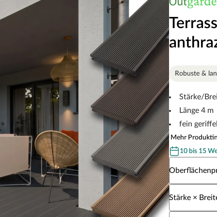
Terras
anthraz
Robuste & lan
Stärke/Br
Länge 4 m
fein geriffe
Mehr Produkti
10 bis 15 W
Wähle eine Ob
Oberflächenpr
Wähle eine Stä
Stärke × Breit
Wähle eine Lä